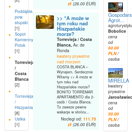
zł
(26.00 EUR)
Poddąbie,
Gospodars
pow.
>> *A może w
Agrot...
słupski
tym roku nad
agroturystyk
Hiszpańskie
[1]
Bobolice
morze?
Sopot
cena
Torrevieja / Costa
Kamienny
od
Blanca,
Av. de
Potok
60.00
Ronda
[1]
PLN
/
kwatery prywatne
osoba
nad morzem
Torrevieja
COSTA BLANCA –
/
Wynajem. Serdecznie
Costa
Witamy >> A może w
Blanca
MIRELLA
tym roku nad
[2]
kwatery
Hiszpańskie morze?
prywatne
BONITO TORREMAR
Torrevieja
Jarosławie
APARTAMENTO dla 2-
/
osób / Costa Blanca.
cena
To zawsze pewne
Hiszpania
od
wakacje w słońcu...
[8]
50.00
Noclegi od:
111.75
Ustka
PLN
/
zł
(26.00 EUR)
[1]
osoba