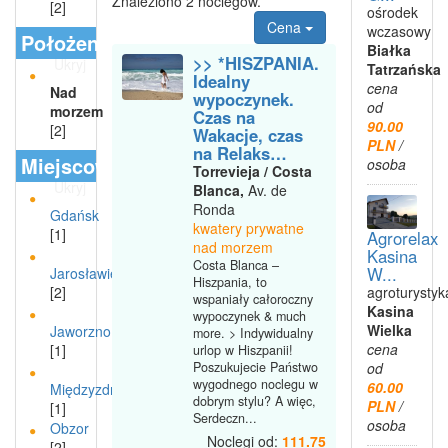
Znaleziono 2 noclegów.
[2]
ośrodek
Cena
wczasowy
Położenie
Białka
>> *HISZPANIA.
Ukryj
Tatrzańska
Idealny
cena
Nad
wypoczynek.
od
morzem
Czas na
90.00
[2]
Wakacje, czas
PLN
/
na Relaks…
Miejscowości
osoba
Torrevieja / Costa
Ukryj
Blanca,
Av. de
Ronda
Gdańsk
kwatery prywatne
[1]
Agrorelax
nad morzem
Kasina
Costa Blanca –
W...
Jarosławiec
Hiszpania, to
agroturystyk
[2]
wspaniały całoroczny
Kasina
wypoczynek & much
Wielka
Jaworzno
more. > Indywidualny
cena
[1]
urlop w Hiszpanii!
Poszukujecie Państwo
od
wygodnego noclegu w
60.00
Międzyzdroje
dobrym stylu? A więc,
PLN
/
[1]
Serdeczn...
osoba
Obzor
Noclegi od:
111.75
[2]