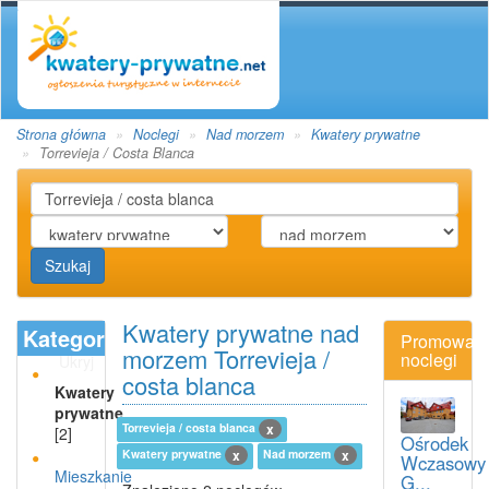
Strona główna
Noclegi
Nad morzem
Kwatery prywatne
Torrevieja / Costa Blanca
Szukaj
Kwatery prywatne nad
Kategoria
Promowan
morzem Torrevieja /
noclegi
Ukryj
costa blanca
Kwatery
prywatne
Torrevieja / costa blanca
x
[2]
Ośrodek
Kwatery prywatne
Nad morzem
x
x
Wczasowy
Mieszkanie
G...