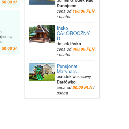
domek
Gródek Nad
:
50.00 zł
Dunajcem
cena od
100.00 PLN
/ osoba
Ińsko
m
CAŁOROCZNY
ojach są
D...
...
domek
Ińsko
:
50.00 zł
cena od
400.00 PLN
/ osoba
Pensjonat
Marynars...
ośrodek wczasowy
Darłówko
cena od
50.00 PLN
/
osoba