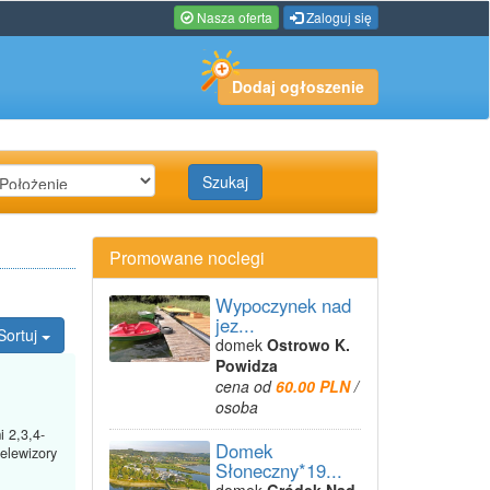
Nasza oferta
Zaloguj się
Dodaj ogłoszenie
Szukaj
Promowane noclegi
Wypoczynek nad
jez...
Sortuj
domek
Ostrowo K.
Powidza
cena od
60.00 PLN
/
osoba
 2,3,4-
Domek
elewizory
Słoneczny*19...