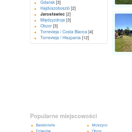
Gdańsk
[3]
Hajdúszoboszló
[2]
Jarosławiec
[2]
Międzyzdroje
[3]
Obzor
[3]
Torrevieja / Costa Blanca
[4]
Torrevieja / Hiszpania
[12]
Popularne miejscowości
Balatonlelle
Mrzeżyno
Dziwnów
Obzor