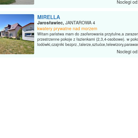
Noclegi od
MIRELLA
Jarosławiec,
JANTAROWA 4
kwatery prywatne nad morzem
Witam państwa mam do zaoferowania przytulne,a zaraze
przestrzenne pokoje z łazienkami (2,3,4-osobowe). w pok
lodówki,czajniki bezprz.,talerze,sztućce,telewizory,parawan
Noclegi od