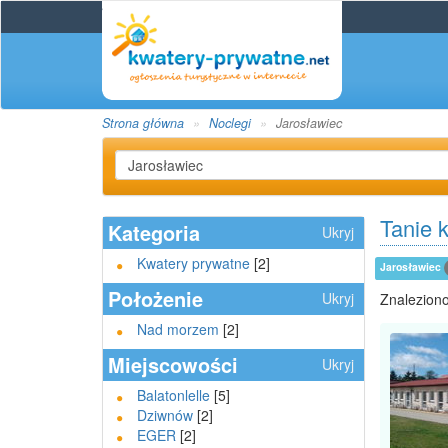
Strona główna
Noclegi
Jarosławiec
Tanie 
Kategoria
Ukryj
Kwatery prywatne
[2]
Jarosławiec
Położenie
Ukryj
Znaleziono
Nad morzem
[2]
Miejscowości
Ukryj
Balatonlelle
[5]
Dziwnów
[2]
EGER
[2]