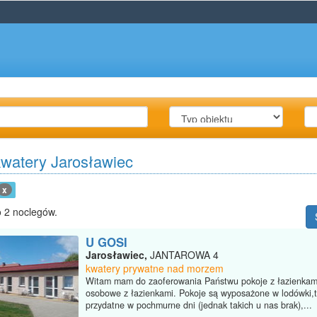
kwatery Jarosławiec
x
 2 noclegów.
U GOSI
Jarosławiec,
JANTAROWA 4
kwatery prywatne nad morzem
Witam mam do zaoferowania Państwu pokoje z łazienkami
osobowe z łazienkami. Pokoje są wyposażone w lodówki,t
przydatne w pochmurne dni (jednak takich u nas brak),...