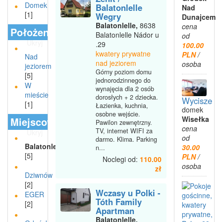
Domek
Balatonlelle
Nad
[1]
Wegry
Dunajcem
Balatonlelle,
8638
cena
Położenie
Balatonlelle Nádor u
od
Ukryj
.29
100.00
kwatery prywatne
PLN
/
Nad
nad jeziorem
osoba
jeziorem
Górny poziom domu
[5]
jednorodzinnego do
W
wynajęcia dla 2 osób
mieście
dorosłych + 2 dziecka.
Wycisze
[1]
Łazienka, kuchnia,
domek
osobne wejście.
Wisełka
Miejscowości
Pawilon zewnętrzny.
cena
TV, internet WIFI za
Ukryj
od
darmo. Klima. Parking
Balatonlelle
30.00
n...
[5]
PLN
/
Noclegi od:
110.00
osoba
zł
Dziwnów
[2]
Wczasy u Polki -
EGER
Tóth Family
[2]
Apartman
Balatonlelle,