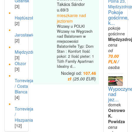
Gdańsk
Takács Sándor
[3]
u.69/3
Pokoje
mieszkanie nad
gościnne,
Hajdúszoboszló
jeziorem
k...
[2]
Wczasy u POLKI
pokoje
Wczasy na Węgrzech
gościnne
Jarosławiec
nad Balatonem w
Międzyzdro
[2]
miejscowości
cena
Balatonlelle Typ: Dom
od
Stan : Komfort Ilość
Międzyzdroje
70.00
pokoi: 2 Ilość pieter: 1
[3]
PLN
/
Tóth Family Apartman
Obzor
Idealny d...
osoba
[3]
Noclegi od:
107.46
zł
(25.00 EUR)
Torrevieja
/ Costa
Wypoczyn
Blanca
nad
[4]
jez...
domek
Torrevieja
Ostrowo
/
K.
Hiszpania
Powidza
[12]
cena