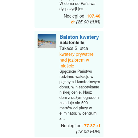
W domu do Państwa
dyspozycji jes...
Noclegi od:
107.46
zł
(25.00 EUR)
Balaton kwatery
Balatonlelle,
Takács S. utca
kwatery prywatne
nad jeziorem w
mieście
Spędzicie Państwo
rodzinne wakacje w
pięknym i komfortowym
domu, w niespotykanie
niskiej cenie. Nasz
dom z dużym ogrodem
znajduje się 500
metrów od plaży w
eliminator, w centrum
z...
Noclegi od:
77.37 zł
(18.00 EUR)