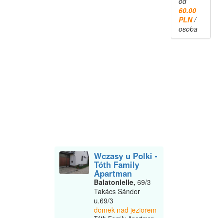
od
60.00
PLN
/
osoba
Wczasy u Polki -
Tóth Family
Apartman
Balatonlelle,
69/3
Takács Sándor
u.69/3
domek nad jeziorem