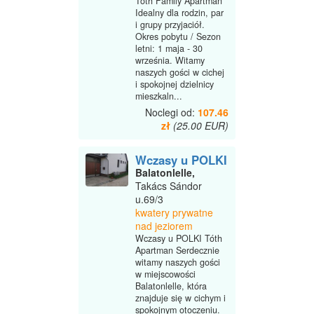
Tóth Family Apartman
Idealny dla rodzin, par
i grupy przyjaciół.
Okres pobytu / Sezon
letni: 1 maja - 30
września. Witamy
naszych gości w cichej
i spokojnej dzielnicy
mieszkaln...
Noclegi od:
107.46
zł
(25.00 EUR)
Wczasy u POLKI
Balatonlelle,
Takács Sándor
u.69/3
kwatery prywatne
nad jeziorem
Wczasy u POLKI Tóth
Apartman Serdecznie
witamy naszych gości
w miejscowości
Balatonlelle, która
znajduje się w cichym i
spokojnym otoczeniu.