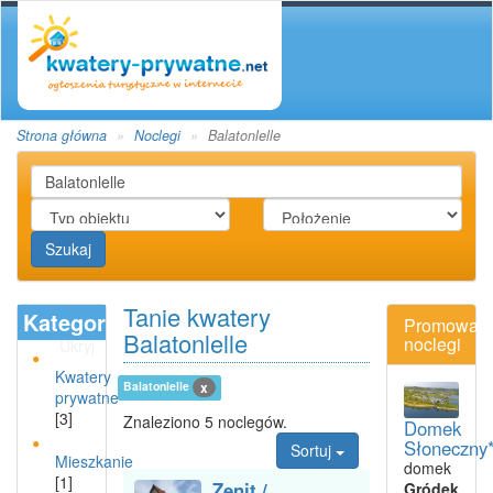
Strona główna
Noclegi
Balatonlelle
Szukaj
Tanie kwatery
Kategoria
Promowan
Balatonlelle
noclegi
Ukryj
Kwatery
Balatonlelle
x
prywatne
[3]
Znaleziono 5 noclegów.
Domek
Słoneczny*
Sortuj
Mieszkanie
domek
[1]
Zenit /
Gródek