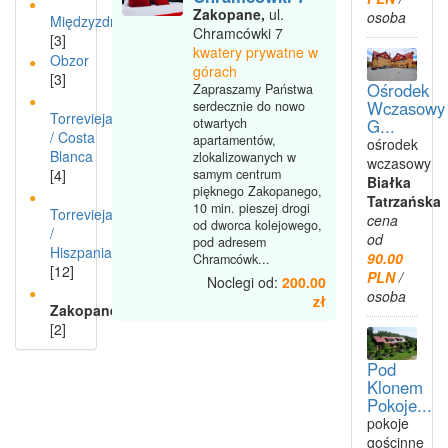
Zakopane,
ul.
osoba
Międzyzdroje
Chramcówki 7
[3]
kwatery prywatne w
Obzor
górach
[3]
Ośrodek
Zapraszamy Państwa
Wczasowy
serdecznie do nowo
Torrevieja
G...
otwartych
/ Costa
apartamentów,
ośrodek
Blanca
zlokalizowanych w
wczasowy
[4]
samym centrum
Białka
pięknego Zakopanego,
Tatrzańska
10 min. pieszej drogi
Torrevieja
cena
od dworca kolejowego,
/
od
pod adresem
Hiszpania
90.00
Chramcówk...
[12]
PLN
/
Noclegi od:
200.00
osoba
zł
Zakopane
[2]
Pod
Klonem
Pokoje...
pokoje
gościnne