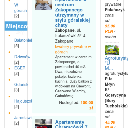
centrum
prywatne
W
Zakopanego
Polańczyk
górach
utrzymany w
cena
[2]
stylu góralskiej
od
chaty
Miejscowości
55.00
Zakopane,
ul.
PLN
/
Ukryj
Łukaszówki 5/14
osoba
Balatonlelle
Zakopane
[5]
kwatery prywatne w
górach
Dziwnów
Agroturyst
Apartament w centrum
[2]
Zakopanego, o
"U
powierzchni 40 m2.
M...
EGER
Dwa, niezależne
agroturystyk
[2]
pokoje, łazienka,
Piła
kuchnia, duży balkon z
Młyn
Gdańsk
widokiem na Giewont,
K/
[3]
Czerwone Wierchy,
Gostycyna
Gubałówkę.
(Bory
Hajdúszoboszló
Noclegi od:
100.00
Tucholskie)
[2]
zł
cena
od
Jarosławiec
Apartamenty
45.00
[2]
Chramcówki 7
PLN
/