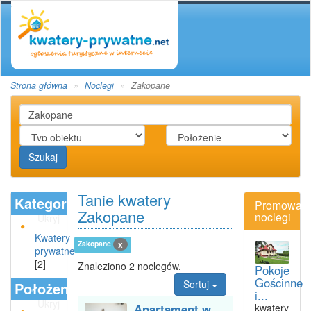
Strona główna
Noclegi
Zakopane
Szukaj
Tanie kwatery
Kategoria
Promowan
Zakopane
noclegi
Ukryj
Kwatery
Zakopane
x
prywatne
[2]
Znaleziono 2 noclegów.
Pokoje
Gościnne
Sortuj
Położenie
i...
Ukryj
Apartament w
kwatery