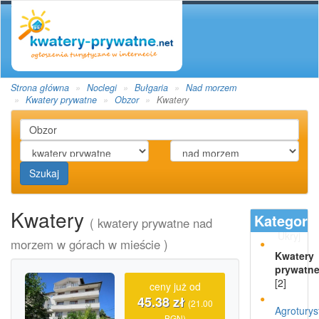
Strona główna
Noclegi
Bułgaria
Nad morzem
Kwatery prywatne
Obzor
Kwatery
Szukaj
Kwatery
Kategori
( kwatery prywatne nad
Ukryj
morzem w górach w mieście )
Kwatery
prywatn
[2]
ceny już od
45.38 zł
(21.00
Agroturys
BGN)