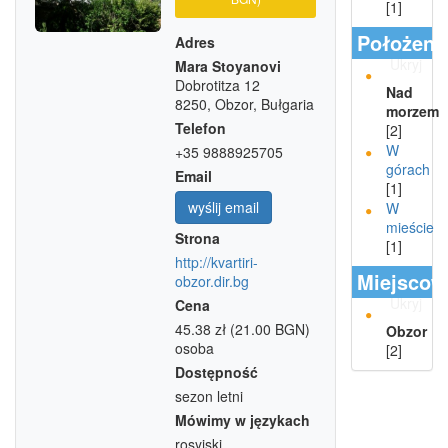
[1]
Położeni
Adres
Ukryj
Mara Stoyanovi
Dobrotitza 12
Nad
8250, Obzor, Bułgaria
morzem
Telefon
[2]
W
+35 9888925705
górach
Email
[1]
wyślij email
W
mieście
Strona
[1]
http://kvartiri-
Miejscow
obzor.dir.bg
Ukryj
Cena
45.38 zł
(21.00 BGN)
Obzor
osoba
[2]
Dostępność
sezon letni
Mówimy w językach
rosyjski