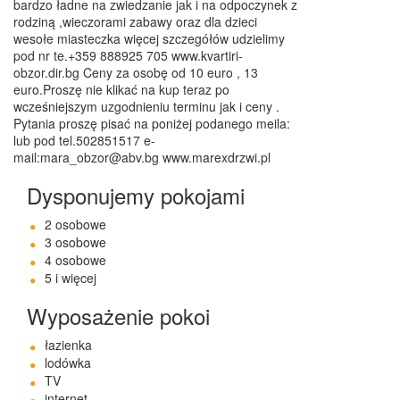
bardzo ładne na zwiedzanie jak i na odpoczynek z
rodziną ,wieczorami zabawy oraz dla dzieci
wesołe miasteczka więcej szczegółów udzielimy
pod nr te.+359 888925 705 www.kvartiri-
obzor.dir.bg Ceny za osobę od 10 euro , 13
euro.Proszę nie klikać na kup teraz po
wcześniejszym uzgodnieniu terminu jak i ceny .
Pytania proszę pisać na poniżej podanego meila:
lub pod tel.502851517 e-
mail:mara_obzor@abv.bg www.marexdrzwi.pl
Dysponujemy pokojami
2 osobowe
3 osobowe
4 osobowe
5 i więcej
Wyposażenie pokoi
łazienka
lodówka
TV
internet