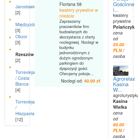
Gościnne
Floriana 58
Jarosławiec
i...
kwatery prywatne w
[2]
kwatery
mieście
prywatne
Zapraszamy
Międzyzdroje
Polańczyk
pracowników firm
[3]
budowlanych do
cena
Obzor
skorzystania z oferty
od
[3]
noclegowej. Noclegi w
55.00
budynku
PLN
/
jednorodzinnym z
Rzeszów
osoba
dużym ogrodzonym
[2]
parkingiem do
dyspozycji gości.
Torrevieja
Oferujemy pokoje...
/ Costa
Agrorelax
Noclegi od:
40.00 zł
Kasina
Blanca
W...
[4]
agroturystyk
Kasina
Torrevieja
Wielka
/
cena
Hiszpania
od
[12]
60.00
PLN
/
osoba