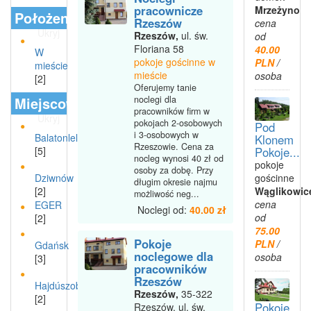
pracownicze
Mrzeżyno
Położenie
Rzeszów
cena
Ukryj
Rzeszów,
ul. św.
od
Floriana 58
40.00
W
pokoje gościnne w
PLN
/
mieście
mieście
osoba
[2]
Oferujemy tanie
Miejscowości
noclegi dla
pracowników firm w
Ukryj
pokojach 2-osobowych
Pod
i 3-osobowych w
Balatonlelle
Klonem
Rzeszowie. Cena za
Pokoje...
[5]
nocleg wynosi 40 zł od
pokoje
osoby za dobę. Przy
gościnne
Dziwnów
długim okresie najmu
Wąglikowic
[2]
możliwość neg...
cena
EGER
Noclegi od:
40.00 zł
od
[2]
75.00
Pokoje
PLN
/
Gdańsk
noclegowe dla
osoba
[3]
pracowników
Rzeszów
Hajdúszoboszló
Rzeszów,
35-322
[2]
Pokoje
Rzeszów, ul. św.