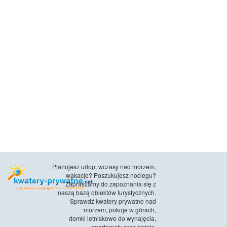
Planujesz urlop, wczasy nad morzem,
wakacje? Poszukujesz noclegu?
Zapraszamy do zapoznania się z
naszą bazą obiektów turystycznych.
Sprawdź kwatery prywatne nad
morzem, pokoje w górach,
domki letniskowe do wynajęcia,
apartamety oraz hotele.