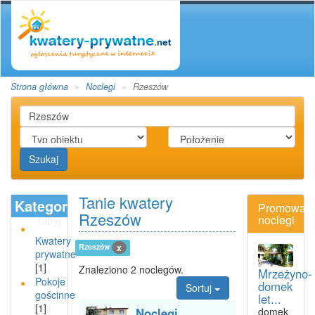
Strona główna
Noclegi
Rzeszów
Szukaj
Tanie kwatery
Kategoria
Promowan
Rzeszów
noclegi
Ukryj
Kwatery
Rzeszów
x
prywatne
[1]
Znaleziono 2 noclegów.
Mrzeżyno-
Pokoje
domek
Sortuj
gościnne
let...
[1]
Noclegi
domek