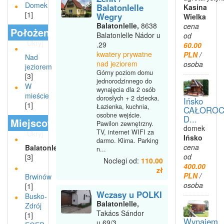
Domek
Balatonlelle
Kasina
[1]
Wegry
Wielka
Balatonlelle,
8638
cena
Położenie
Balatonlelle Nádor u
od
Ukryj
.29
60.00
kwatery prywatne
PLN
/
Nad
nad jeziorem
osoba
jeziorem
Górny poziom domu
[3]
jednorodzinnego do
W
wynajęcia dla 2 osób
mieście
dorosłych + 2 dziecka.
Ińsko
[1]
Łazienka, kuchnia,
CAŁOROC
osobne wejście.
D...
Miejscowości
Pawilon zewnętrzny.
domek
TV, internet WIFI za
Ukryj
Ińsko
darmo. Klima. Parking
cena
Balatonlelle
n...
od
[3]
Noclegi od:
110.00
400.00
zł
PLN
/
Brwinów
osoba
[1]
Wczasy u POLKI
Busko-
Balatonlelle,
Zdrój
Takács Sándor
[1]
Wynajem
u.69/3