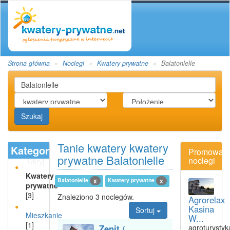
Strona główna
Noclegi
Kwatery prywatne
Balatonlelle
Szukaj
Tanie kwatery kwatery
Kategoria
Promowan
prywatne Balatonlelle
noclegi
Ukryj
Kwatery
Balatonlelle
Kwatery prywatne
x
x
prywatne
[3]
Znaleziono 3 noclegów.
Agrorelax
Kasina
Sortuj
Mieszkanie
W...
[1]
Zenit /
agroturystyk