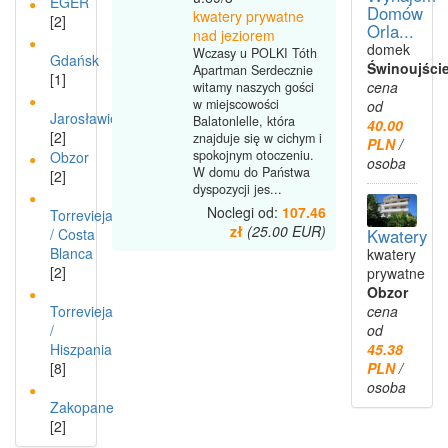
EGER
Domów
kwatery prywatne
[2]
Orla...
nad jeziorem
domek
Wczasy u POLKI Tóth
Gdańsk
Świnoujści
Apartman Serdecznie
[1]
cena
witamy naszych gości
w miejscowości
od
Jarosławiec
Balatonlelle, która
40.00
[2]
znajduje się w cichym i
PLN
/
spokojnym otoczeniu.
Obzor
osoba
W domu do Państwa
[2]
dyspozycji jes...
Noclegi od:
107.46
Torrevieja
zł
(25.00 EUR)
/ Costa
Kwatery
Blanca
kwatery
[2]
prywatne
Obzor
Torrevieja
cena
/
od
Hiszpania
45.38
[8]
PLN
/
osoba
Zakopane
[2]