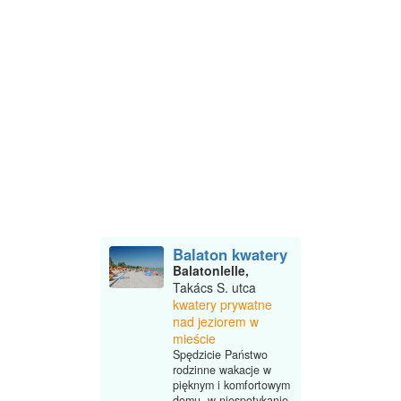
Balaton kwatery
Balatonlelle,
Takács S. utca
kwatery prywatne
nad jeziorem w
mieście
Spędzicie Państwo
rodzinne wakacje w
pięknym i komfortowym
domu, w niespotykanie