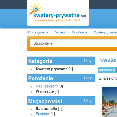
Strona główna
Noclegi
W mieście
Kwatery prywat
Kwater
Kategoria
Ukryj
Kwatery prywatne
[1]
Balatonlelle
Położenie
Ukryj
Znaleziono
Nad jeziorem
[3]
W mieście
[1]
Miejscowości
Ukryj
Balatonlelle
[1]
Brwinów
[1]