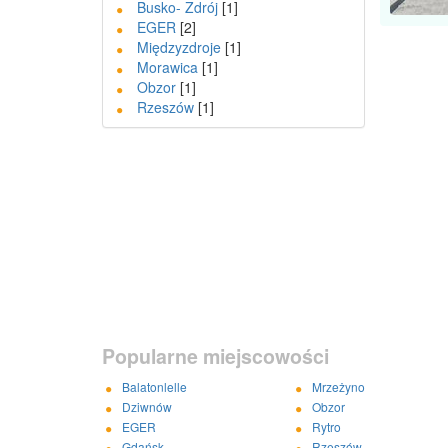
Busko- Zdrój
[1]
EGER
[2]
Międzyzdroje
[1]
Morawica
[1]
Obzor
[1]
Rzeszów
[1]
Popularne miejscowości
Balatonlelle
Mrzeżyno
Dziwnów
Obzor
EGER
Rytro
Gdańsk
Rzeszów