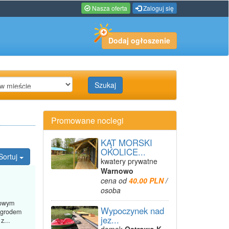
Nasza oferta
Zaloguj się
Dodaj ogłoszenie
Szukaj
Promowane noclegi
KĄT MORSKI
OKOLICE...
Sortuj
kwatery prywatne
Warnowo
cena od
40.00 PLN
/
osoba
towym
Wypoczynek nad
ogrodem
jez...
z...