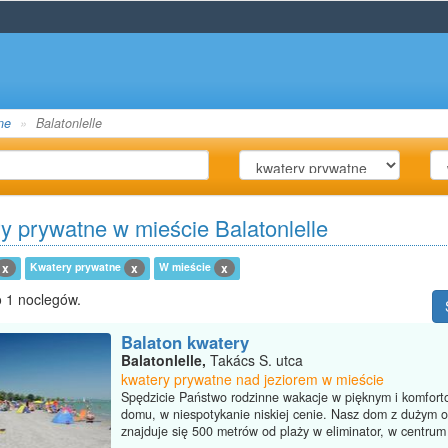
ne
Balatonlelle
y prywatne w mieście Balatonlelle
Kwatery prywatne
W mieście
x
x
x
 1 noclegów.
Balaton kwatery
Balatonlelle,
Takács S. utca
kwatery prywatne nad jeziorem w mieście
Spędzicie Państwo rodzinne wakacje w pięknym i komfor
domu, w niespotykanie niskiej cenie. Nasz dom z dużym 
znajduje się 500 metrów od plaży w eliminator, w centrum 