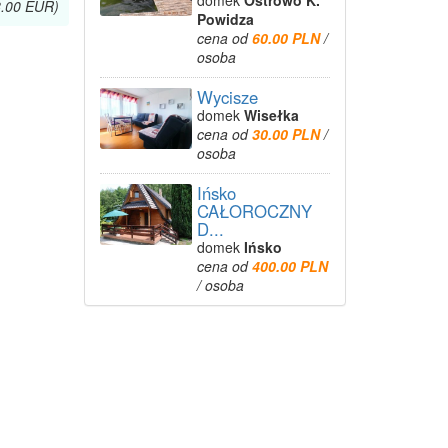
domek
Ostrowo K.
8.00 EUR)
Powidza
cena od
60.00 PLN
/
osoba
Wycisze
domek
Wisełka
cena od
30.00 PLN
/
osoba
Ińsko
CAŁOROCZNY
D...
domek
Ińsko
cena od
400.00 PLN
/ osoba