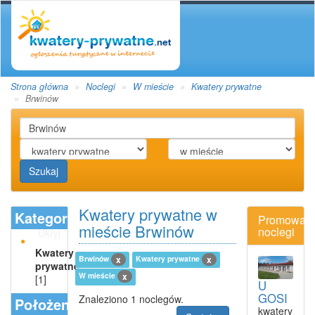
Strona główna
Noclegi
W mieście
Kwatery prywatne
Brwinów
Szukaj
Kwatery prywatne w
Kategoria
Promowan
mieście Brwinów
noclegi
Ukryj
Kwatery
Brwinów
Kwatery prywatne
x
x
prywatne
W mieście
x
[1]
U
GOSI
Znaleziono 1 noclegów.
Położenie
kwatery