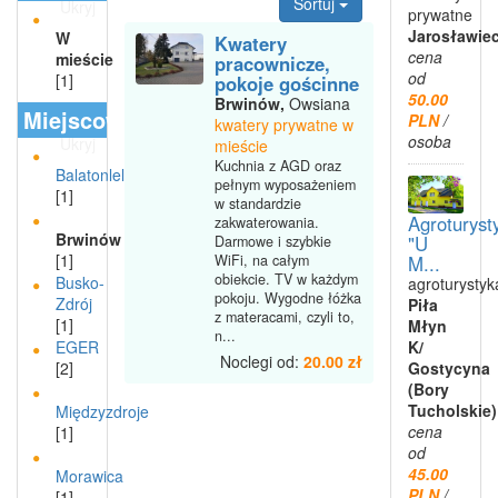
Sortuj
Ukryj
prywatne
Jarosławie
W
Kwatery
cena
mieście
pracownicze,
od
[1]
pokoje gościnne
50.00
Brwinów,
Owsiana
Miejscowości
PLN
/
kwatery prywatne w
osoba
Ukryj
mieście
Kuchnia z AGD oraz
Balatonlelle
pełnym wyposażeniem
[1]
w standardzie
Agroturyst
zakwaterowania.
Brwinów
"U
Darmowe i szybkie
[1]
WiFi, na całym
M...
obiekcie. TV w każdym
Busko-
agroturystyk
pokoju. Wygodne łóżka
Zdrój
Piła
z materacami, czyli to,
[1]
Młyn
n...
K/
EGER
Noclegi od:
20.00 zł
Gostycyna
[2]
(Bory
Tucholskie)
Międzyzdroje
cena
[1]
od
45.00
Morawica
PLN
/
[1]