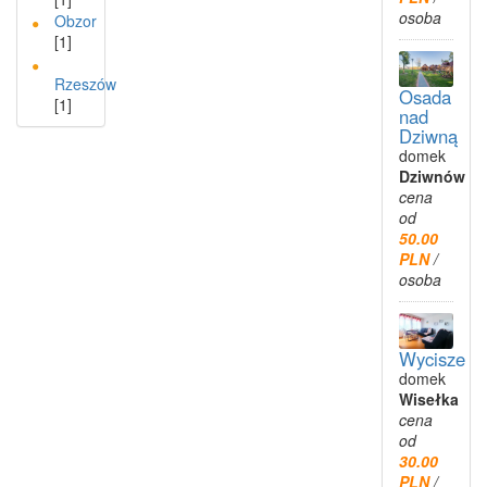
osoba
Obzor
[1]
Rzeszów
Osada
[1]
nad
Dziwną
domek
Dziwnów
cena
od
50.00
PLN
/
osoba
Wycisze
domek
Wisełka
cena
od
30.00
PLN
/