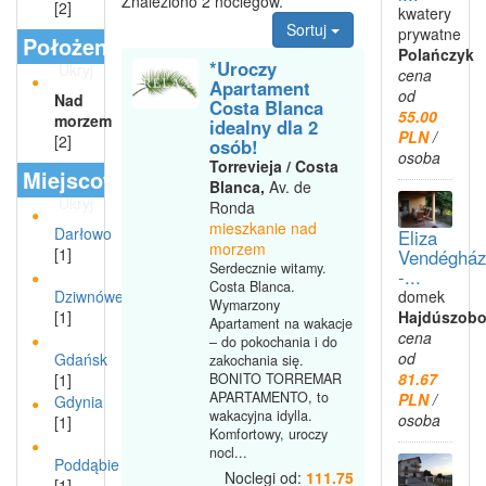
Znaleziono 2 noclegów.
[2]
kwatery
Sortuj
prywatne
Położenie
Polańczyk
*Uroczy
Ukryj
cena
Apartament
od
Nad
Costa Blanca
55.00
morzem
idealny dla 2
PLN
/
[2]
osób!
osoba
Torrevieja / Costa
Miejscowości
Blanca,
Av. de
Ukryj
Ronda
mieszkanie nad
Darłowo
Eliza
morzem
[1]
Vendégház
Serdecznie witamy.
-...
Costa Blanca.
domek
Dziwnówek
Wymarzony
Hajdúszobo
[1]
Apartament na wakacje
cena
– do pokochania i do
od
Gdańsk
zakochania się.
81.67
BONITO TORREMAR
[1]
APARTAMENTO, to
PLN
/
Gdynia
wakacyjna idylla.
osoba
[1]
Komfortowy, uroczy
nocl...
Poddąbie
Noclegi od:
111.75
[1]