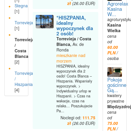
Agrorelax
zł
(26.00 EUR)
Stegna
Kasina
[1]
W...
*HISZPANIA,
agroturystyk
idealny
Torrevieja
Kasina
wypoczynek dla
[1]
Wielka
2 osób!
cena
Torrevieja / Costa
Torrevieja
od
Blanca,
Av. de
/
60.00
Ronda
Costa
PLN
/
mieszkanie nad
Blanca
osoba
morzem
[2]
HISZPANIA, idealny
wypoczynek dla 2
Torrevieja
osób! Costa Blanca –
/
Pokoje
Hiszpania. Wspaniały
Hiszpania
gościnne
wypoczynek. >
Gą...
[4]
Indywidualny urlop w
kwatery
Hiszpanii. > Czas na
prywatne
wakacje, czas na
relaks… Poszukujecie
Międzyzdro
Pa...
cena
Noclegi od:
111.75
od
zł
(26.00 EUR)
75.00
PLN
/