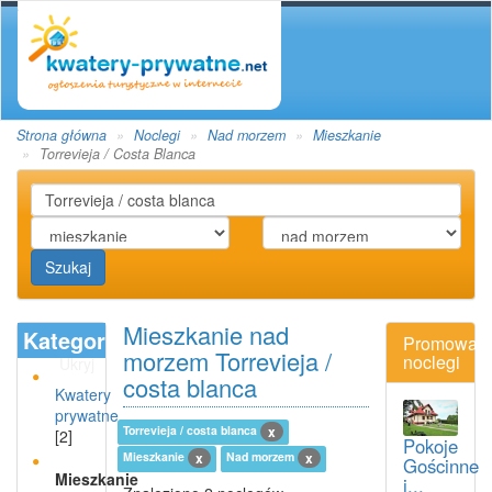
Strona główna
Noclegi
Nad morzem
Mieszkanie
Torrevieja / Costa Blanca
Szukaj
Mieszkanie nad
Kategoria
Promowan
morzem Torrevieja /
noclegi
Ukryj
costa blanca
Kwatery
prywatne
Torrevieja / costa blanca
x
[2]
Pokoje
Mieszkanie
Nad morzem
x
x
Gościnne
Mieszkanie
i...