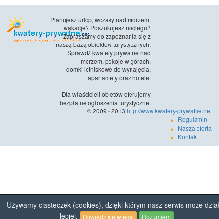
Planujesz urlop, wczasy nad morzem,
wakacje? Poszukujesz noclegu?
Zapraszamy do zapoznania się z
naszą bazą obiektów turystycznych.
Sprawdź kwatery prywatne nad
morzem, pokoje w górach,
domki letniskowe do wynajęcia,
apartamety oraz hotele.
Dla właścicieli obietów oferujemy
bezpłatne ogłoszenia turystyczne.
© 2009 - 2013
http://www.kwatery-prywatne.net
Regulamin
Nasza oferta
Kontakt
Używamy ciasteczek (cookies), dzięki którym nasz serwis może dzia
lepiej.
Dowiedz się więcej
Rozumiem