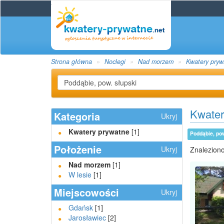
Strona główna
Noclegi
Nad morzem
Kwatery pryw
Kwater
Kategoria
Ukryj
Kwatery prywatne
[1]
Poddąbie, po
Położenie
Ukryj
Znaleziono
Nad morzem
[1]
W lesie
[1]
Miejscowości
Ukryj
Gdańsk
[1]
Jarosławiec
[2]