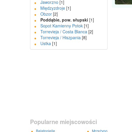
Jaworzno
[1]
Międzyzdroje
[1]
Obzor
[2]
Poddąbie, pow. słupski
[1]
Sopot Kamienny Potok
[1]
Torrevieja / Costa Blanca
[2]
Torrevieja / Hiszpania
[8]
Ustka
[1]
Popularne miejscowości
Balatonlelle
Mrzeżyno