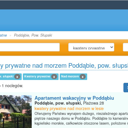
atne
Poddąbie, Pow. Słupski
y prywatne nad morzem Poddąbie, pow. słups
w. słupski
Kwatery prywatne
Nad morzem
x
x
x
 1 noclegów.
Apartament wakacyjny w Poddąbiu
Poddąbie, pow. słupski,
Plażowa 28
kwatery prywatne nad morzem w lesie
Oferujemy Państwu wynajem dużego, niezależnego apart
piętrze naszego domu w Poddąbiu. Poddąbie to kameraln
kąpielisko morskie, całkowicie otoczone lasem, położone n