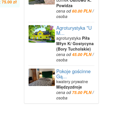
domek
Ostrowo K.
:
75.00 zł
Powidza
cena od
60.00 PLN
/
osoba
Agroturystyka "U
M...
agroturystyka
Piła
Młyn K/ Gostycyna
(Bory Tucholskie)
cena od
45.00 PLN
/
osoba
Pokoje gościnne
Gą...
kwatery prywatne
Międzyzdroje
cena od
75.00 PLN
/
osoba