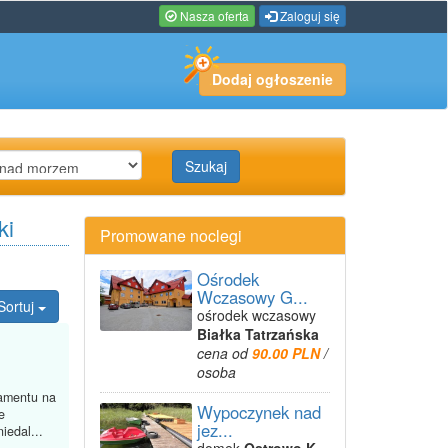
Nasza oferta
Zaloguj się
Dodaj ogłoszenie
Szukaj
ki
Promowane noclegi
Ośrodek
Wczasowy G...
Sortuj
ośrodek wczasowy
Białka Tatrzańska
cena od
90.00 PLN
/
osoba
amentu na
Wypoczynek nad
e
jez...
iedal...