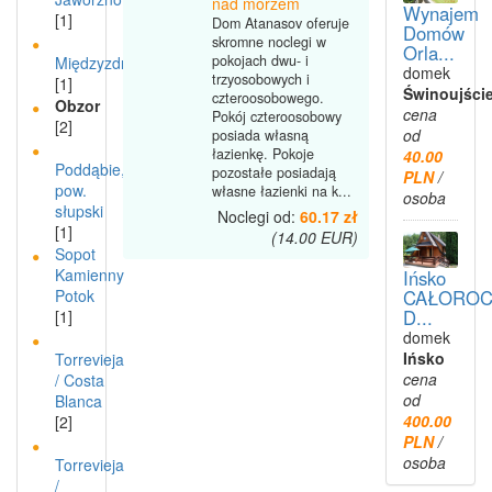
nad morzem
Wynajem
[1]
Dom Atanasov oferuje
Domów
skromne noclegi w
Orla...
pokojach dwu- i
Międzyzdroje
domek
trzyosobowych i
[1]
Świnoujści
czteroosobowego.
Obzor
cena
Pokój czteroosobowy
[2]
od
posiada własną
łazienkę. Pokoje
40.00
Poddąbie,
pozostałe posiadają
PLN
/
pow.
własne łazienki na k...
osoba
słupski
Noclegi od:
60.17 zł
[1]
(14.00 EUR)
Sopot
Kamienny
Ińsko
Potok
CAŁOROC
D...
[1]
domek
Ińsko
Torrevieja
cena
/ Costa
od
Blanca
400.00
[2]
PLN
/
osoba
Torrevieja
/