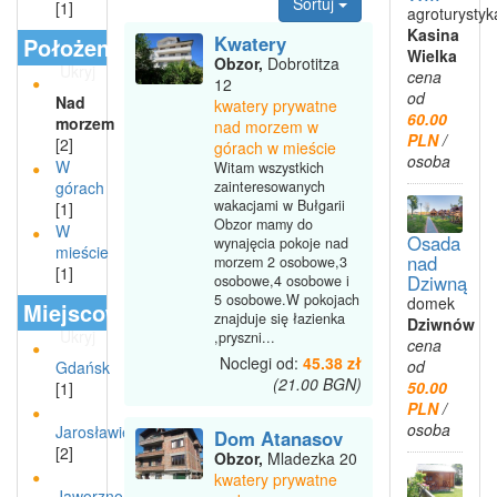
Sortuj
[1]
agroturystyk
Kasina
Kwatery
Położenie
Wielka
Obzor,
Dobrotitza
Ukryj
cena
12
od
Nad
kwatery prywatne
60.00
morzem
nad morzem w
PLN
/
[2]
górach w mieście
osoba
W
Witam wszystkich
zainteresowanych
górach
wakacjami w Bułgarii
[1]
Obzor mamy do
W
Osada
wynajęcia pokoje nad
mieście
nad
morzem 2 osobowe,3
[1]
Dziwną
osobowe,4 osobowe i
5 osobowe.W pokojach
domek
Miejscowości
znajduje się łazienka
Dziwnów
Ukryj
,pryszni...
cena
Noclegi od:
45.38 zł
od
Gdańsk
(21.00 BGN)
50.00
[1]
PLN
/
osoba
Jarosławiec
Dom Atanasov
[2]
Obzor,
Mladezka 20
kwatery prywatne
Jaworzno