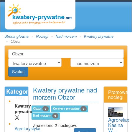
Strona główna
Noclegi
Nad morzem
Kwatery prywatne
Obzor
Szukaj
Kwatery prywatne nad
Kategoria
Promowan
morzem Obzor
noclegi
Ukryj
Kwatery
Obzor
Kwatery prywatne
x
x
prywatne
Nad morzem
x
[2]
Agrorelax
Kasina
Znaleziono 2 noclegów.
Agroturystyka
W...