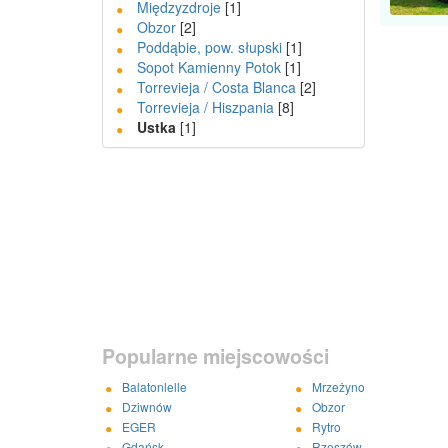
Międzyzdroje
[1]
Obzor
[2]
Poddąbie, pow. słupski
[1]
Sopot Kamienny Potok
[1]
Torrevieja / Costa Blanca
[2]
Torrevieja / Hiszpania
[8]
Ustka
[1]
Popularne miejscowości
Balatonlelle
Mrzeżyno
Dziwnów
Obzor
EGER
Rytro
Gdańsk
Rzeszów