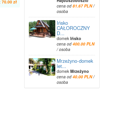
Hajdúszoboszló
:
70.00 zł
cena od
81.67 PLN
/
osoba
Ińsko
CAŁOROCZNY
D...
domek
Ińsko
cena od
400.00 PLN
/ osoba
Mrzeżyno-domek
let...
domek
Mrzeżyno
cena od
40.00 PLN
/
osoba