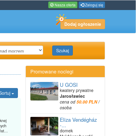
Nasza oferta
Zaloguj się
Dodaj ogłoszenie
Szukaj
Promowane noclegi
U GOSI
kwatery prywatne
Sortuj
Jarosławiec
cena od
50.00 PLN
/
osoba
Eliza Vendégház
knej
-...
cych
domek
st...