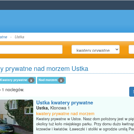
atne
Ustka
y prywatne nad morzem Ustka
Kwatery prywatne
Nad morzem
x
x
 1 noclegów.
Ustka kwatery prywatne
Ustka,
Klonowa 1
kwatery prywatne nad morzem
Kwatery prywatne w Ustce. Nasz dom położony jest w pię
okolicy tuż koło miejskiego parku. Przy domu dużo kwitną
krzewów i kwiatów. Ławeczki i stoliki w ogrodzie umilą Pań