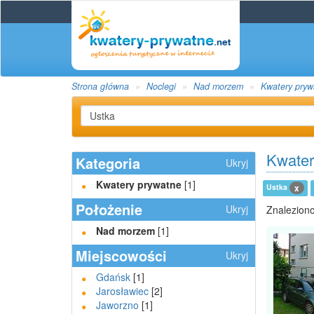
Strona główna
Noclegi
Nad morzem
Kwatery pryw
Kwater
Kategoria
Ukryj
Kwatery prywatne
[1]
Ustka
x
Położenie
Ukryj
Znaleziono
Nad morzem
[1]
Miejscowości
Ukryj
Gdańsk
[1]
Jarosławiec
[2]
Jaworzno
[1]