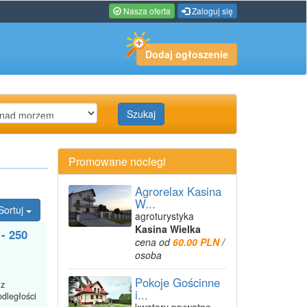
Nasza oferta
Zaloguj się
Dodaj ogłoszenie
Szukaj
Promowane noclegi
Agrorelax Kasina
W...
Sortuj
agroturystyka
Kasina Wielka
- 250
cena od
60.00 PLN
/
osoba
Pokoje Gościnne
 z
i...
odległości