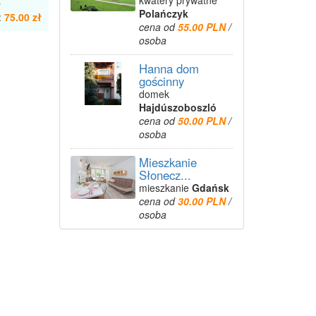
kwatery prywatne
.
Polańczyk
:
75.00 zł
cena od
55.00 PLN
/
osoba
Hanna dom
gościnny
domek
Hajdúszoboszló
cena od
50.00 PLN
/
osoba
Mieszkanie
Słonecz...
mieszkanie
Gdańsk
cena od
30.00 PLN
/
osoba