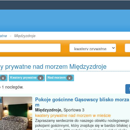
atne
Międzyzdroje
y prywatne nad morzem Międzyzdroje
Kwatery prywatne
Nad morzem
x
x
x
 1 noclegów.
Pokoje gościnne Gąsowscy blisko morza 
m
Międzyzdroje,
Sportowa 3
kwatery prywatne nad morzem w mieście
Zapraszamy serdecznie do naszego obiektu noclegowego
pokojami gościnnymi, który znajduje się w bardzo bliskiej 