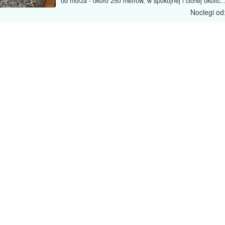
od morza - około 250 metrów, w spokojnej i cichej okolic..
Noclegi od