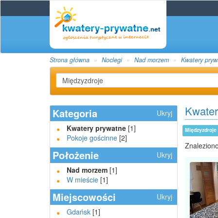
Strona główna
Noclegi
Nad morzem
Kwatery pryw
Kwater
Kategoria
Ukryj
Kwatery prywatne
[1]
Międzyzdroje
Pokoje gościnne
[2]
Znaleziono
Położenie
Ukryj
Nad morzem
[1]
W mieście
[1]
Miejscowości
Ukryj
Gdańsk
[1]