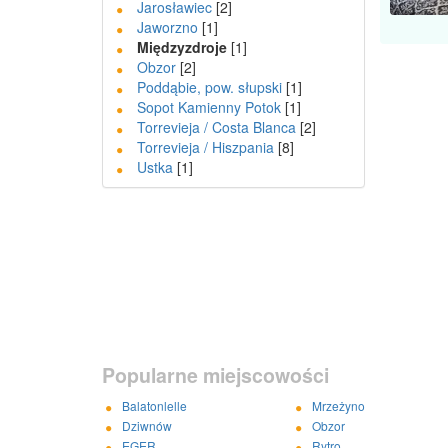
Jarosławiec
[2]
Jaworzno
[1]
Międzyzdroje
[1]
Obzor
[2]
Poddąbie, pow. słupski
[1]
Sopot Kamienny Potok
[1]
Torrevieja / Costa Blanca
[2]
Torrevieja / Hiszpania
[8]
Ustka
[1]
Popularne miejscowości
Balatonlelle
Mrzeżyno
Dziwnów
Obzor
EGER
Rytro