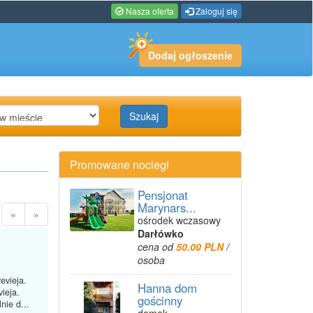
Nasza oferta
Zaloguj się
Dodaj ogłoszenie
Szukaj
Promowane noclegi
Pensjonat
Marynars...
«
»
ośrodek wczasowy
Darłówko
cena od
50.00 PLN
/
osoba
evieja.
Hanna dom
ieja.
gościnny
nie d...