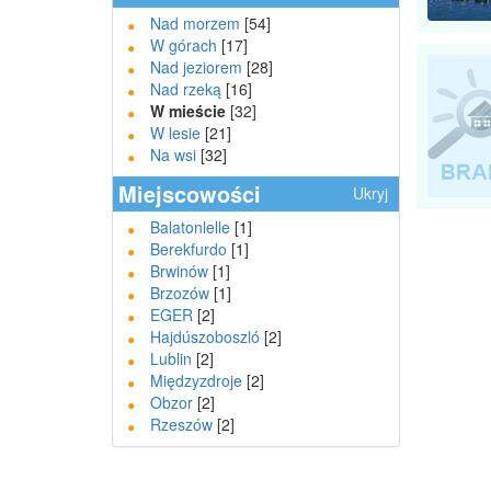
Nad morzem
[54]
W górach
[17]
Nad jeziorem
[28]
Nad rzeką
[16]
W mieście
[32]
W lesie
[21]
Na wsi
[32]
Miejscowości
Ukryj
Balatonlelle
[1]
Berekfurdo
[1]
Brwinów
[1]
Brzozów
[1]
EGER
[2]
Hajdúszoboszló
[2]
Lublin
[2]
Międzyzdroje
[2]
Obzor
[2]
Rzeszów
[2]