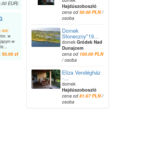
domek
0.00 EUR)
Hajdúszoboszló
cena od
50.00 PLN
/
osoba
G
Domek
 wsi
Słoneczny*19...
ior, w
ującym w
domek
Gródek Nad
z...
Dunajcem
cena od
100.00 PLN
:
50.00 zł
/ osoba
Eliza Vendégház
-...
domek
Hajdúszoboszló
cena od
81.67 PLN
/
osoba