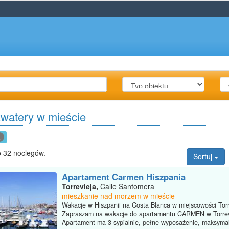
kwatery w mieście
x
 32 noclegów.
Sortuj
Apartament Carmen Hiszpania
Torrevieja,
Calle Santomera
mieszkanie nad morzem w mieście
Wakacje w Hiszpanii na Costa Blanca w miejscowości Torr
Zapraszam na wakacje do apartamentu CARMEN w Torrev
Apartament ma 3 sypialnie, pełne wyposażenie, maksymal