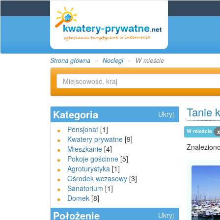
Strona główna
Noclegi
W mieście
Tanie 
Kategoria
Ukryj
Pensjonat
[1]
W mieście
Kwatery prywatne
[9]
Znaleziono
Mieszkanie
[4]
Pokoje gościnne
[5]
Agroturystyka
[1]
Ośrodek wczasowy
[3]
Sanatorium
[1]
Domek
[8]
Położenie
Ukryj