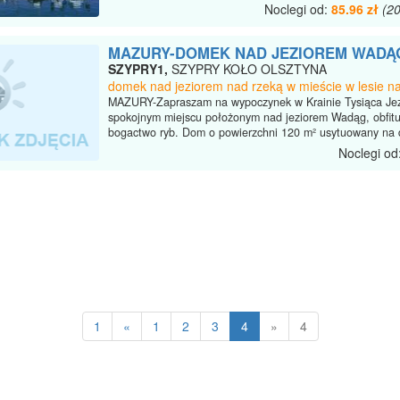
Noclegi od:
85.96 zł
(2
MAZURY-DOMEK NAD JEZIOREM WADĄ
SZYPRY1,
SZYPRY KOŁO OLSZTYNA
domek nad jeziorem nad rzeką w mieście w lesie na
MAZURY-Zapraszam na wypoczynek w Krainie Tysiąca Jez
spokojnym miejscu położonym nad jeziorem Wadąg, obfit
bogactwo ryb. Dom o powierzchni 120 m² usytuowany na d
Noclegi od
1
«
1
2
3
4
»
4