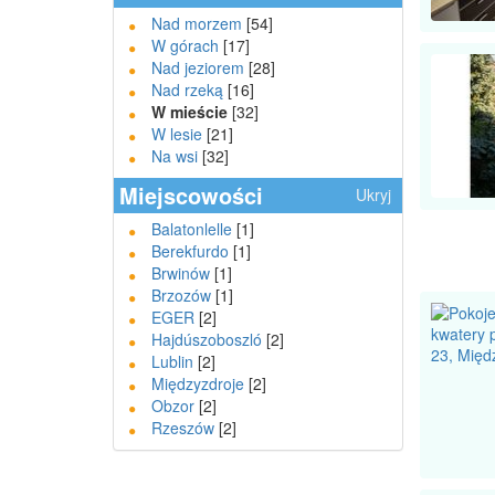
Nad morzem
[54]
W górach
[17]
Nad jeziorem
[28]
Nad rzeką
[16]
W mieście
[32]
W lesie
[21]
Na wsi
[32]
Miejscowości
Ukryj
Balatonlelle
[1]
Berekfurdo
[1]
Brwinów
[1]
Brzozów
[1]
EGER
[2]
Hajdúszoboszló
[2]
Lublin
[2]
Międzyzdroje
[2]
Obzor
[2]
Rzeszów
[2]