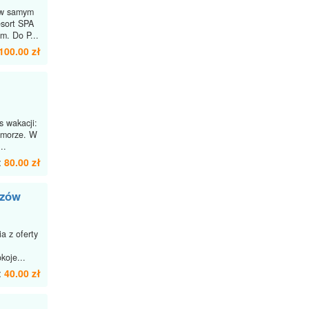
 w samym
sort SPA
m. Do P...
100.00 zł
 wakacji:
 morze. W
..
:
80.00 zł
szów
a z oferty
koje...
:
40.00 zł