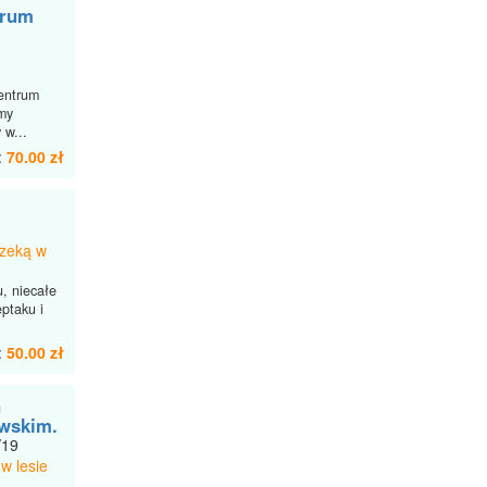
trum
entrum
amy
 w...
:
70.00 zł
rzeką w
, niecałe
ptaku i
:
50.00 zł
n
wskim.
/19
w lesie