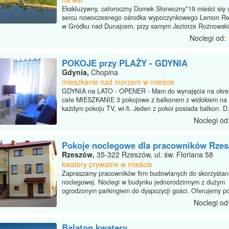
Ekskluzywny, całoroczny Domek Słoneczny*19 mieści się
sercu nowoczesnego ośrodka wypoczynkowego Lemon Re
w Gródku nad Dunajcem, przy samym Jeziorze Rożnowski
Noclegi od:
POKOJE przy PLAŻY - GDYNIA
Gdynia,
Chopina
mieszkanie nad morzem w mieście
GDYNIA na LATO - OPENER - Mam do wynajęcia na okres
całe MIESZKANIE 3 pokojowe z balkonem z widokiem na
każdym pokoju TV, wi-fi. Jeden z pokoi posiada balkon. D.
Noclegi od
Pokoje noclegowe dla pracowników Rze
Rzeszów,
35-322 Rzeszów, ul. św. Floriana 58
kwatery prywatne w mieście
Zapraszamy pracowników firm budowlanych do skorzystani
noclegowej. Noclegi w budynku jednorodzinnym z dużym
ogrodzonym parkingiem do dyspozycji gości. Oferujemy po
Noclegi od
Balaton kwatery