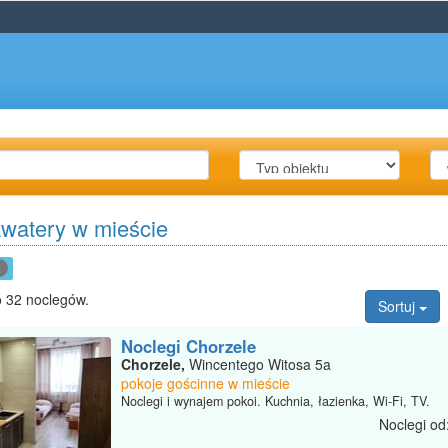
kwatery w mieście
x
 32 noclegów.
Sortuj
Noclegi Chorzele
Chorzele,
Wincentego Witosa 5a
pokoje gościnne w mieście
Noclegi i wynajem pokoi. Kuchnia, łazienka, Wi-Fi, TV.
Noclegi od