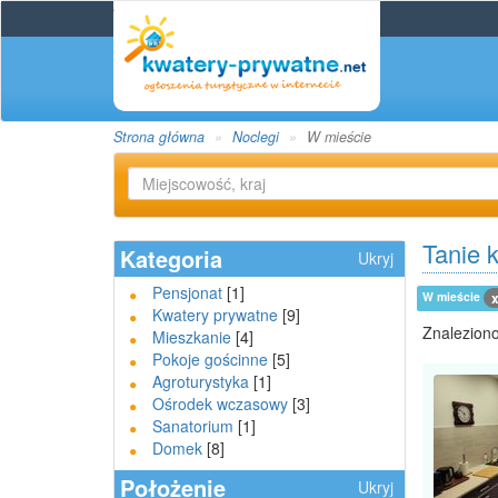
Strona główna
Noclegi
W mieście
Tanie 
Kategoria
Ukryj
Pensjonat
[1]
W mieście
Kwatery prywatne
[9]
Znaleziono
Mieszkanie
[4]
Pokoje gościnne
[5]
Agroturystyka
[1]
Ośrodek wczasowy
[3]
Sanatorium
[1]
Domek
[8]
Położenie
Ukryj