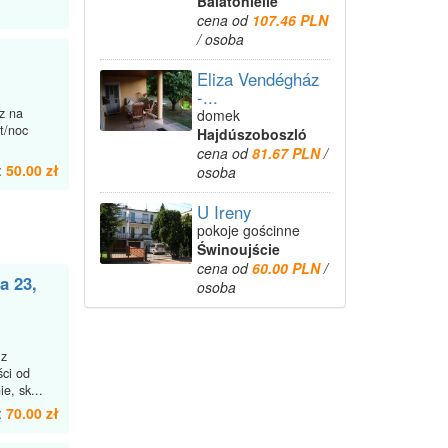
Balatonlelle
cena od
107.46 PLN
/ osoba
Eliza Vendégház
-...
z na
domek
t/noc
Hajdúszoboszló
cena od
81.67 PLN
/
:
50.00 zł
osoba
U Ireny
pokoje gościnne
Świnoujście
cena od
60.00 PLN
/
a 23,
osoba
 z
ści od
e, sk...
:
70.00 zł