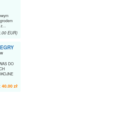
towym
ogrodem
z...
8.00 EUR)
 WEGRY
ow
 WAS DO
YCH
POKOJNE
:
40.00 zł