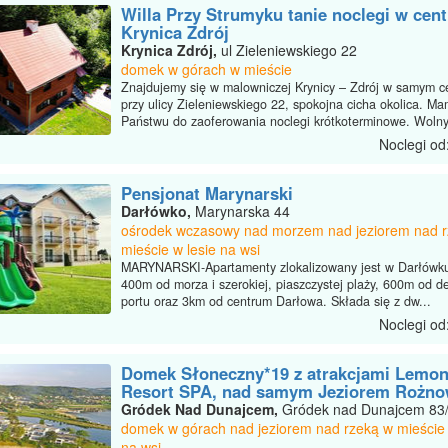
Willa Przy Strumyku tanie noclegi w cen
Krynica Zdrój
Krynica Zdrój,
ul Zieleniewskiego 22
domek w górach w mieście
Znajdujemy się w malowniczej Krynicy – Zdrój w samym c
przy ulicy Zieleniewskiego 22, spokojna cicha okolica. M
Państwu do zaoferowania noclegi krótkoterminowe. Wolny
Noclegi od
Pensjonat Marynarski
Darłówko,
Marynarska 44
ośrodek wczasowy nad morzem nad jeziorem nad 
mieście w lesie na wsi
MARYNARSKI-Apartamenty zlokalizowany jest w Darłówku
400m od morza i szerokiej, piaszczystej plaży, 600m od de
portu oraz 3km od centrum Darłowa. Składa się z dw...
Noclegi od
Domek Słoneczny*19 z atrakcjami Lemo
Resort SPA, nad samym Jeziorem Rożno
Gródek Nad Dunajcem,
Gródek nad Dunajcem 83
domek w górach nad jeziorem nad rzeką w mieście 
na wsi