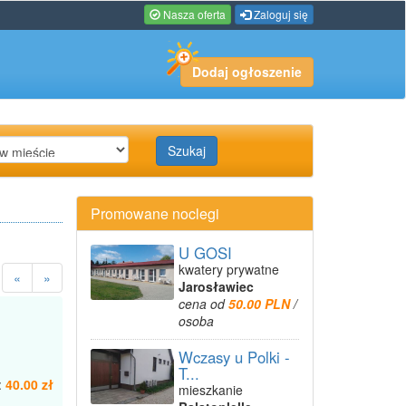
Nasza oferta
Zaloguj się
Dodaj ogłoszenie
Szukaj
Promowane noclegi
U GOSI
kwatery prywatne
«
»
Jarosławiec
cena od
50.00 PLN
/
osoba
Wczasy u Polki -
T...
:
40.00 zł
mieszkanie