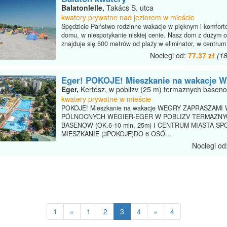
Balatonlelle,
Takács S. utca
kwatery prywatne nad jeziorem w mieście
Spędzicie Państwo rodzinne wakacje w pięknym i komfor
domu, w niespotykanie niskiej cenie. Nasz dom z dużym 
znajduje się 500 metrów od plaży w eliminator, w centrum 
Noclegi od:
77.37 zł
(1
Eger! POKOJE! Mieszkanie na wakacje
Eger,
Kertész, w poblizv (25 m) termaznych basen
kwatery prywatne w mieście
POKOJE! Mieszkanie na wakacje WEGRY ZAPRASZAMI
PÓLNOCNYCH WEGIER-EGER W POBLIZV TERMAZN
BASENOW (OK.6-10 min, 25m) I CENTRUM MIASTA S
MIESZKANIE (3POKOJE)DO 6 OSÓ...
Noclegi od
1
«
1
2
3
4
»
4