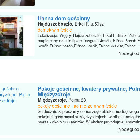
Hanna dom gościnny
Hajdúszoboszló,
Erkel F. u.59sz
domek w mieście
Lokalizacja: Węgry, Hajdúszoboszló, Erkel F .59sz. Zobac
mapię ceny na lato(lipiec i awgust) 4osób, Ft/noc 5osób,F
6osób,Ft/noc 7osób,Ft/noc 8osób,Ft/noc 4-12lat,Ft/noc...
Noclegi od
Pokoje gościnne, kwatery prywatne, Poln
Międzyzdroje
Międzyzdroje,
Polna 23
pokoje gościnne nad morzem w mieście
Serdecznie zapraszamy do naszego obiektu noclegowego
pokojami gościnnymi w Międzyzdrojach, w bliskiej odległo
morza - około 300 metrów. W okolicy jadłodajnie, smażalni
Noclegi od