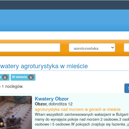
kwatery agroturystyka w mieście
ka
W mieście
x
x
 1 noclegów.
Kwatery Obzor
Obzor,
dobrotitza 12
agroturystyka nad morzem w górach w mieście
Witam wszystkich zainteresowanych wakacjami w Bułgarii
mamy do wynajęcia pokoje nad morzem 2 osobowe,3 oso
osobowe i 5 osobowe.W pokojach znajduje się łazienka ,pr