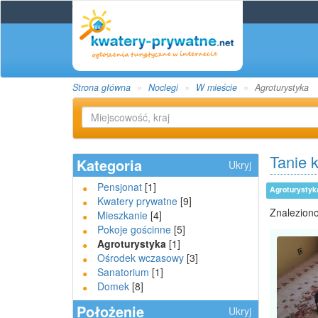
Strona główna
Noclegi
W mieście
Agroturystyka
Tanie 
Kategoria
Ukryj
Pensjonat
[1]
Agroturysty
Kwatery prywatne
[9]
Znaleziono
Mieszkanie
[4]
Pokoje gościnne
[5]
Agroturystyka
[1]
Ośrodek wczasowy
[3]
Sanatorium
[1]
Domek
[8]
Położenie
Ukryj