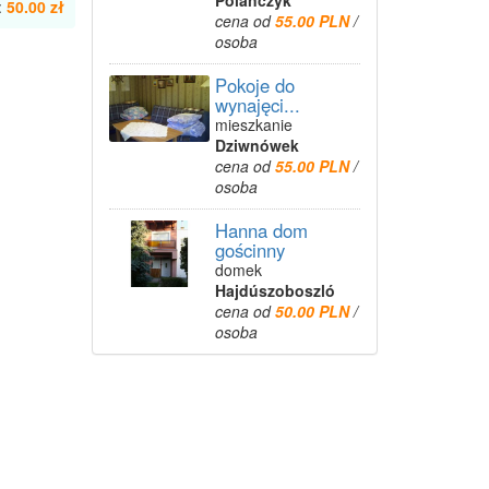
Polańczyk
:
50.00 zł
cena od
55.00 PLN
/
osoba
Pokoje do
wynajęci...
mieszkanie
Dziwnówek
cena od
55.00 PLN
/
osoba
Hanna dom
gościnny
domek
Hajdúszoboszló
cena od
50.00 PLN
/
osoba