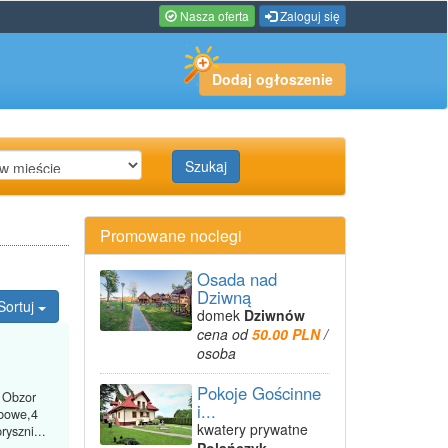
Nasza oferta
Zaloguj się
Dodaj ogłoszenie
Szukaj
Promowane noclegi
Osada nad
Dziwną
Sortuj
domek
Dziwnów
cena od
50.00 PLN
/
osoba
Pokoje Gościnne
 Obzor
i...
bowe,4
kwatery prywatne
yszni...