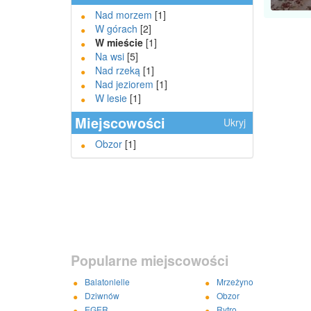
Nad morzem
[1]
W górach
[2]
W mieście
[1]
Na wsi
[5]
Nad rzeką
[1]
Nad jeziorem
[1]
W lesie
[1]
Miejscowości
Ukryj
Obzor
[1]
Popularne miejscowości
Balatonlelle
Mrzeżyno
Dziwnów
Obzor
EGER
Rytro