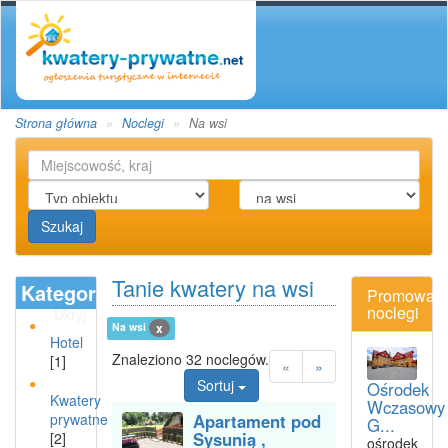
Strona główna
Noclegi
Na wsi
Szukaj
Tanie kwatery na wsi
Kategoria
Promowan
noclegi
Ukryj
Na wsi
x
Hotel
Znaleziono 32 noclegów.
[1]
«
»
Sortuj
Ośrodek
Kwatery
Wczasowy
prywatne
Apartament pod
G...
Sysunią ,
[2]
ośrodek