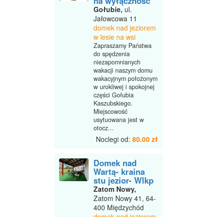
na wyłączność
Gołubie,
ul.
Jałowcowa 11
domek nad jeziorem
w lesie na wsi
Zapraszamy Państwa
do spędzenia
niezapomnianych
wakacji naszym domu
wakacyjnym położonym
w urokliwej i spokojnej
części Gołubia
Kaszubskiego.
Miejscowość
usytuowana jest w
otocz...
Noclegi od:
80.00 zł
Domek nad
Wartą- kraina
stu jezior- Wlkp
Zatom Nowy,
Zatom Nowy 41, 64-
400 Międzychód
domek nad jeziorem