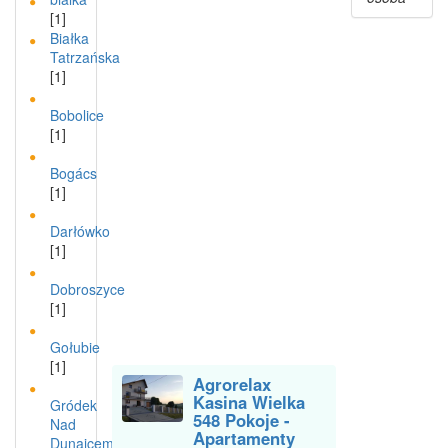
[1]
Białka
Tatrzańska
[1]
Bobolice
[1]
Bogács
[1]
Darłówko
[1]
Dobroszyce
[1]
Gołubie
[1]
Agrorelax
Kasina Wielka
Gródek
548 Pokoje -
Nad
Apartamenty
Dunajcem