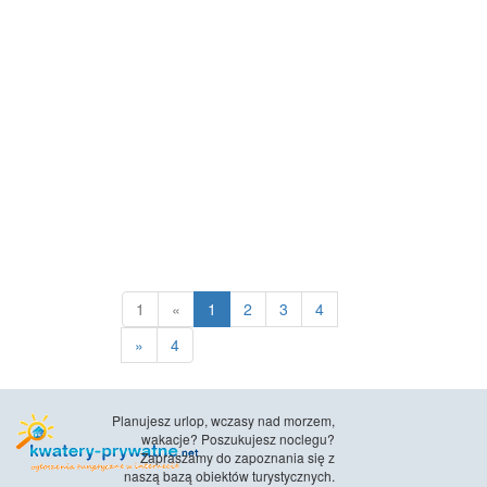
1
«
1
2
3
4
»
4
Planujesz urlop, wczasy nad morzem,
wakacje? Poszukujesz noclegu?
Zapraszamy do zapoznania się z
naszą bazą obiektów turystycznych.