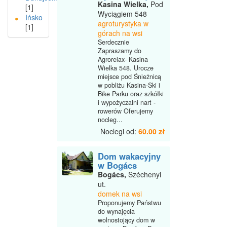
Kasina Wielka,
Pod
[1]
Wyciągiem 548
Ińsko
agroturystyka w
[1]
górach na wsi
Serdecznie
Zapraszamy do
Agrorelax- Kasina
Wielka 548. Urocze
miejsce pod Śnieżnicą
w pobliżu Kasina-Ski i
Bike Parku oraz szkółki
i wypożyczalni nart -
rowerów Oferujemy
nocleg...
Noclegi od:
60.00 zł
Dom wakacyjny
w Bogács
Bogács,
Széchenyi
ut.
domek na wsi
Proponujemy Państwu
do wynajęcia
wolnostojący dom w