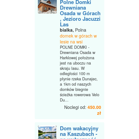
Polne Domki
Drewniana
Osada w Górach
, Jezioro Jacuzzi
Las
bialka,
Polna
domek w górach w
lesie na wsi
POLNE DOMKI -
Drewniana Osada w
Harklowej położona
jest na uboczu na
skraju lasu. W
odległości 100 m
płynie rzeka Dunajec,
a 1km od naszych
domków biegnie
ścieżka rowerowa Velo
Du...
Noclegi od:
450.00
zł
Dom wakacyjny
na Kaszubach -