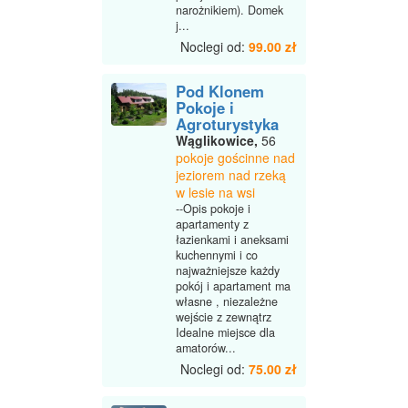
narożnikiem). Domek
j...
Noclegi od:
99.00 zł
Pod Klonem
Pokoje i
Agroturystyka
Wąglikowice,
56
pokoje gościnne nad
jeziorem nad rzeką
w lesie na wsi
--Opis pokoje i
apartamenty z
łazienkami i aneksami
kuchennymi i co
najważniejsze każdy
pokój i apartament ma
własne , niezależne
wejście z zewnątrz
Idealne miejsce dla
amatorów...
Noclegi od:
75.00 zł