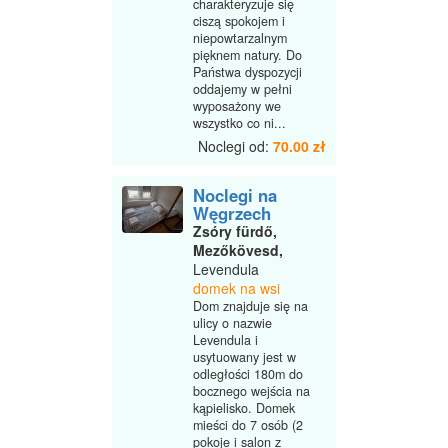
charakteryzuje się
ciszą spokojem i
niepowtarzalnym
pięknem natury. Do
Państwa dyspozycji
oddajemy w pełni
wyposażony we
wszystko co ni...
Noclegi od:
70.00 zł
Noclegi na
Węgrzech
Zsóry fürdő,
Mezőkövesd,
Levendula
domek na wsi
Dom znajduje się na
ulicy o nazwie
Levendula i
usytuowany jest w
odległości 180m do
bocznego wejścia na
kąpielisko. Domek
mieści do 7 osób (2
pokoje i salon z