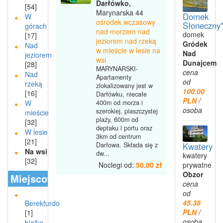
Darłówko,
[54]
Marynarska 44
Domek
W
ośrodek wczasowy
Słoneczny*
górach
nad morzem nad
domek
[17]
jeziorem nad rzeką
Gródek
Nad
w mieście w lesie na
Nad
jeziorem
wsi
Dunajcem
[28]
MARYNARSKI-
cena
Nad
Apartamenty
od
rzeką
zlokalizowany jest w
100.00
[16]
Darłówku, niecałe
PLN
/
W
400m od morza i
osoba
szerokiej, piaszczystej
mieście
plaży, 600m od
[32]
deptaku i portu oraz
W lesie
3km od centrum
[21]
Darłowa. Składa się z
Kwatery
Na wsi
dw...
kwatery
[32]
Noclegi od:
50.00 zł
prywatne
Obzor
Miejscowości
cena
Ukryj
od
45.38
Berekfurdo
PLN
/
[1]
osoba
bialka