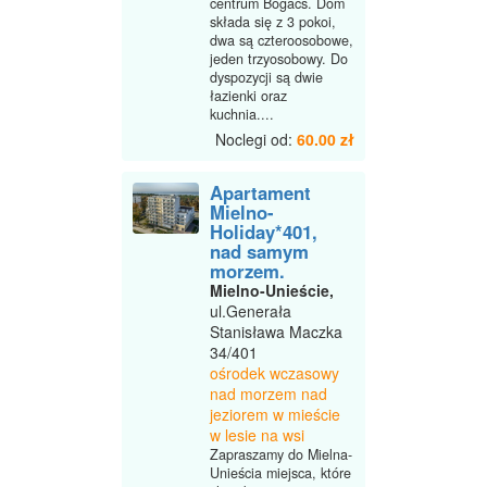
centrum Bogács. Dom
składa się z 3 pokoi,
dwa są czteroosobowe,
jeden trzyosobowy. Do
dyspozycji są dwie
łazienki oraz
kuchnia....
Noclegi od:
60.00 zł
Apartament
Mielno-
Holiday*401,
nad samym
morzem.
Mielno-Unieście,
ul.Generała
Stanisława Maczka
34/401
ośrodek wczasowy
nad morzem nad
jeziorem w mieście
w lesie na wsi
Zapraszamy do Mielna-
Unieścia miejsca, które