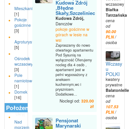
Kudowa Zdrój
wczasowy
,Błędne
Mieszkanie
Białka
Skały,Szczeliniec
[1]
Tatrzańska
Kudowa Zdrój,
Pokoje
cena
Danczów
gościnne
od
pokoje gościnne w
[3]
90.00
górach w lesie na
PLN
/
wsi
Agroturystyka
osoba
Zapraszamy do nowo
[5]
otwartego apartamentu
Pod Sysunią na
Ośrodek
wyłączność Oferujemy
Wczasy
wczasowy
nocleg dla 4 osób ,
u
[3]
apartament jest w
POLKI
pełni wyposażony z
Pole
kwatery
aneksem
namiotowe
prywatne
kuchennym,wc i
[1]
prysznicem.
Balatonlelle
Domek
Dodatkowe...
cena
[16]
Noclegi od:
320.00
od
Położenie
zł
107.53
PLN
/
Ukryj
osoba
Pensjonat
Nad
Marynarski
morzem