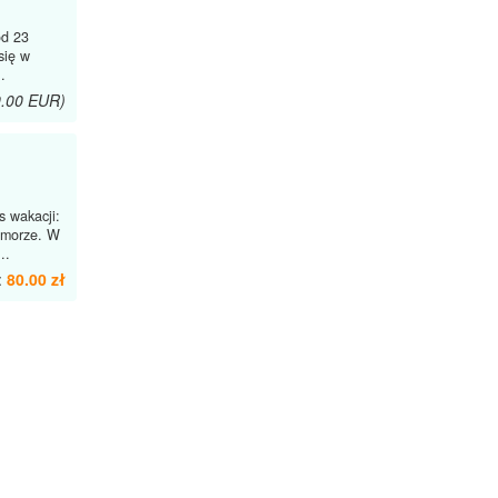
od 23
się w
.
9.00 EUR)
 wakacji:
 morze. W
..
:
80.00 zł