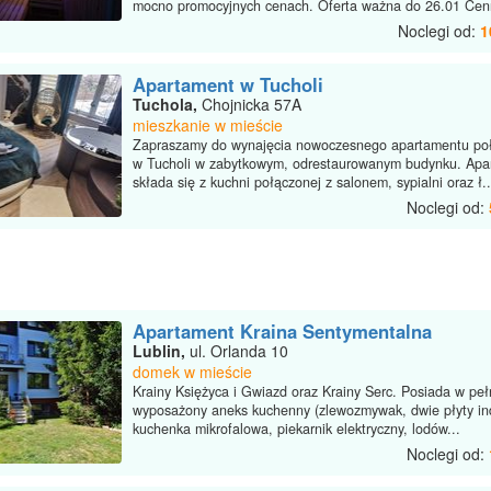
mocno promocyjnych cenach. Oferta ważna do 26.01 Cenn
Noclegi od:
1
Apartament w Tucholi
Tuchola,
Chojnicka 57A
mieszkanie w mieście
Zapraszamy do wynajęcia nowoczesnego apartamentu po
w Tucholi w zabytkowym, odrestaurowanym budynku. Apa
składa się z kuchni połączonej z salonem, sypialni oraz ł..
Noclegi od:
Apartament Kraina Sentymentalna
Lublin,
ul. Orlanda 10
domek w mieście
Krainy Księżyca i Gwiazd oraz Krainy Serc. Posiada w peł
wyposażony aneks kuchenny (zlewozmywak, dwie płyty in
kuchenka mikrofalowa, piekarnik elektryczny, lodów...
Noclegi od: