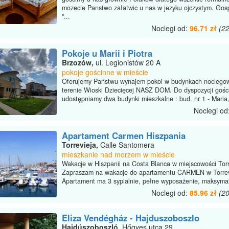
mozecie Panstwo załatwic u nas w jezyku ojczystym. Go
"...
Noclegi od:
96.71 zł
(2
Pokoje u Marii i Piotra
Brzozów,
ul. Legionistów 20 A
pokoje gościnne w mieście
Oferujemy Państwu wynajem pokoi w budynkach noclego
terenie Wioski Dziecięcej NASZ DOM. Do dyspozycji gośc
udostępniamy dwa budynki mieszkalne : bud. nr 1 - Maria, 
Noclegi od
Apartament Carmen Hiszpania
Torrevieja,
Calle Santomera
mieszkanie nad morzem w mieście
Wakacje w Hiszpanii na Costa Blanca w miejscowości Torr
Zapraszam na wakacje do apartamentu CARMEN w Torrev
Apartament ma 3 sypialnie, pełne wyposażenie, maksymal
Noclegi od:
85.96 zł
(2
Eliza Vendégház - Hajduszoboszlo
Hajdúszoboszló,
Hőgyes utca 29