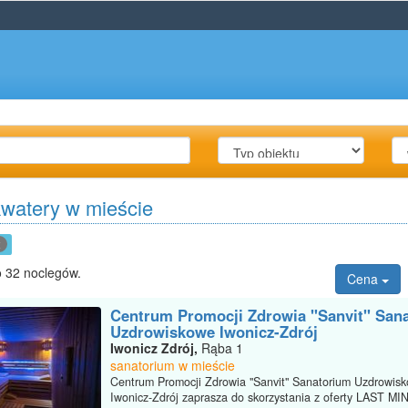
kwatery w mieście
x
 32 noclegów.
Cena
Centrum Promocji Zdrowia "Sanvit" San
Uzdrowiskowe Iwonicz-Zdrój
Iwonicz Zdrój,
Rąba 1
sanatorium w mieście
Centrum Promocji Zdrowia "Sanvit" Sanatorium Uzdrowis
Iwonicz-Zdrój zaprasza do skorzystania z oferty LAST M