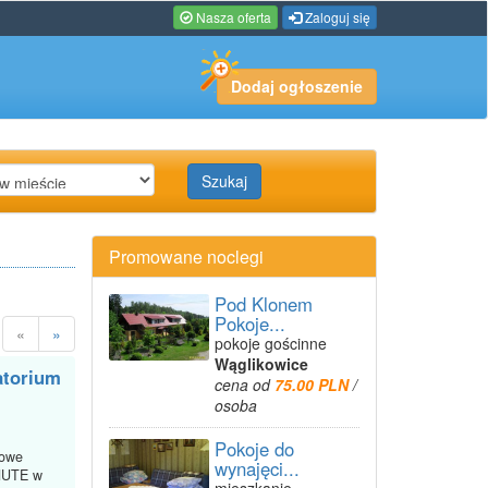
Nasza oferta
Zaloguj się
Dodaj ogłoszenie
Szukaj
Promowane noclegi
Pod Klonem
Pokoje...
«
»
pokoje gościnne
Wąglikowice
atorium
cena od
75.00 PLN
/
osoba
Pokoje do
kowe
wynajęci...
INUTE w