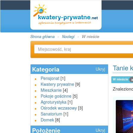
Strona główna
Noclegi
W mieście
Tanie 
Kategoria
Ukryj
Pensjonat
[1]
W mieście
Kwatery prywatne
[9]
Znaleziono
Mieszkanie
[4]
Pokoje gościnne
[5]
Agroturystyka
[1]
Ośrodek wczasowy
[3]
Sanatorium
[1]
Domek
[8]
Położenie
Ukryj