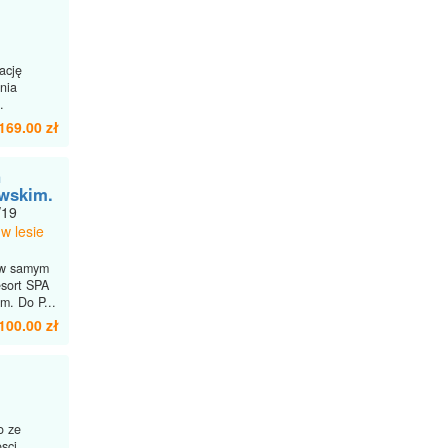
ację
enia
.
169.00 zł
n
wskim.
/19
w lesie
 w samym
sort SPA
m. Do P...
100.00 zł
o ze
sci