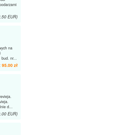
spodarzami
2.50 EUR)
wych na
i
bud. nr...
:
95.00 zł
evieja.
ieja.
nie d...
0.00 EUR)