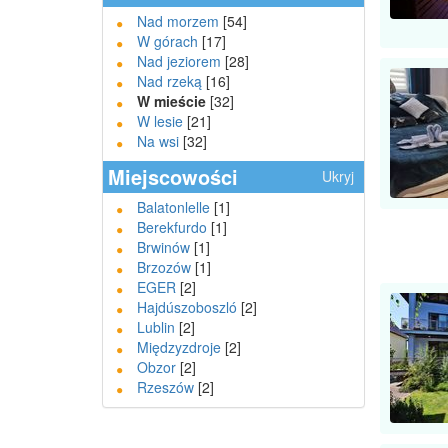
Nad morzem
[54]
W górach
[17]
Nad jeziorem
[28]
Nad rzeką
[16]
W mieście
[32]
W lesie
[21]
Na wsi
[32]
Miejscowości
Ukryj
Balatonlelle
[1]
Berekfurdo
[1]
Brwinów
[1]
Brzozów
[1]
EGER
[2]
Hajdúszoboszló
[2]
Lublin
[2]
Międzyzdroje
[2]
Obzor
[2]
Rzeszów
[2]