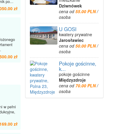
mieszkanie
ik po...
Dziwnówek
050.00 zł
cena od
55.00 PLN
/
osoba
U GOSI
kwatery prywatne
łożonego
Jarosławiec
rtament
cena od
50.00 PLN
/
.
osoba
500.00 zł
Pokoje gościnne,
k...
pokoje gościnne
Międzyzdroje
cena od
70.00 PLN
/
osoba
ni w pełni
dukcyjne,
169.00 zł