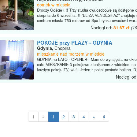
domek w mieście
Drodzy Goście ! !! Trzy studia dwuosobowe są dostępne 
sierpnia do 6 września. !! "ELIZA VENDÉGHÁZ" znajduje 
centrum miasta 750 metrów od Spa i rynku owoców i war..
Noclegi od:
81.67 zł
(1
POKOJE przy PLAŻY - GDYNIA
Gdynia,
Chopina
mieszkanie nad morzem w mieście
GDYNIA na LATO - OPENER - Mam do wynajęcia na okres
całe MIESZKANIE 3 pokojowe z balkonem z widokiem na
każdym pokoju TV, wi-fi. Jeden z pokoi posiada balkon. D.
Noclegi od
1
«
1
2
3
4
»
4