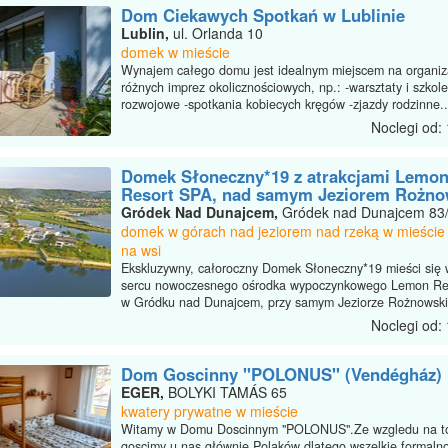
Dom Ciekawych Spotkań w Lublinie
Lublin,
ul. Orlanda 10
domek w mieście
Wynajem całego domu jest idealnym miejscem na organiz
różnych imprez okolicznościowych, np.: -warsztaty i szkol
rozwojowe -spotkania kobiecych kręgów -zjazdy rodzinne..
Noclegi od:
Domek Słoneczny*19 z atrakcjami Lemo
Resort SPA, nad samym Jeziorem Rożno
Gródek Nad Dunajcem,
Gródek nad Dunajcem 83
domek w górach nad jeziorem nad rzeką w mieście 
na wsi
Ekskluzywny, całoroczny Domek Słoneczny*19 mieści się
sercu nowoczesnego ośrodka wypoczynkowego Lemon Re
w Gródku nad Dunajcem, przy samym Jeziorze Rożnowski
Noclegi od:
Dom Goscinny "POLONUS" (Vendégház)
EGER,
BOLYKI TAMÁS 65
kwatery prywatne w mieście
Witamy w Domu Doscinnym "POLONUS".Ze wzgledu na t
goscimy u nas głównie Polaków dlatego wszelkie formalno