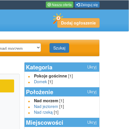
Nasza oferta
Zaloguj się
Dodaj ogłoszenie
Szukaj
Kategoria
Ukryj
Pokoje gościnne
[1]
Domek
[1]
Położenie
Ukryj
Nad morzem
[1]
Nad jeziorem
[1]
Nad rzeką
[1]
Miejscowości
Ukryj