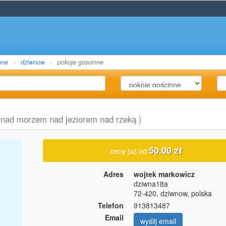
nne
dziwnow
pokoje goscinne
 nad morzem nad jeziorem nad rzeką )
50.00 zł
ceny już od
Adres
wojtek markowicz
dziwna18a
72-420, dziwnow, polska
Telefon
913813487
Email
wyślij email