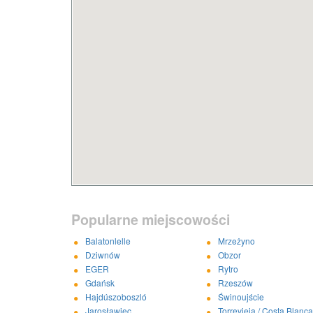
Popularne miejscowości
Balatonlelle
Mrzeżyno
Dziwnów
Obzor
EGER
Rytro
Gdańsk
Rzeszów
Hajdúszoboszló
Świnoujście
Jarosławiec
Torrevieja / Costa Blanca