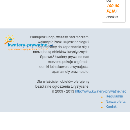
100.00
PLN
/
osoba
Planujesz urlop, wczasy nad morzem,
wakacje? Poszukujesz noclegu?
Zapraszamy do zapoznania się z
naszą bazą obiektów turystycznych.
Sprawdź kwatery prywatne nad
morzem, pokoje w górach,
domki letniskowe do wynajęcia,
apartamety oraz hotele.
Dla właścicieli obietów oferujemy
bezpłatne ogłoszenia turystyczne.
© 2009 - 2013
http://www.kwatery-prywatne.net
Regulamin
Nasza oferta
Kontakt