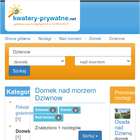
Strona główna
Noclegi
Nad morzem
Domek
Dziwnow
Szukaj
Domek nad morzem
Kategoria
Promowan
Dziwnow
noclegi
Ukryj
Pokoje
Dziwnow
Domek
x
x
gościnne
Nad morzem
x
[1]
Osada
nad
Znaleziono 1 noclegów.
Domek
Dziwną
Sortuj
[1]
domek