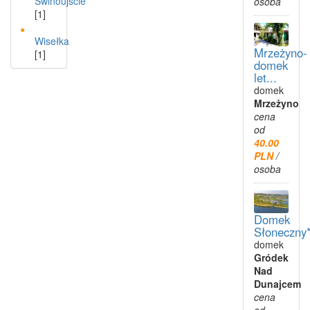
Świnoujście
osoba
[1]
Wisełka
Mrzeżyno-
[1]
domek
let...
domek
Mrzeżyno
cena
od
40.00
PLN
/
osoba
Domek
Słoneczny*
domek
Gródek
Nad
Dunajcem
cena
od