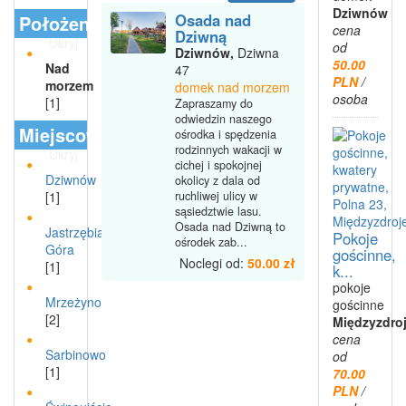
Dziwnów
Osada nad
Położenie
cena
Dziwną
Ukryj
od
Dziwnów,
Dziwna
50.00
Nad
47
PLN
/
morzem
domek nad morzem
osoba
[1]
Zapraszamy do
odwiedzin naszego
Miejscowości
ośrodka i spędzenia
rodzinnych wakacji w
Ukryj
cichej i spokojnej
Dziwnów
okolicy z dala od
ruchliwej ulicy w
[1]
sąsiedztwie lasu.
Osada nad Dziwną to
Jastrzębia
Pokoje
ośrodek zab...
Góra
gościnne,
Noclegi od:
50.00 zł
[1]
k...
pokoje
Mrzeżyno
gościnne
[2]
Międzyzdro
cena
Sarbinowo
od
[1]
70.00
PLN
/