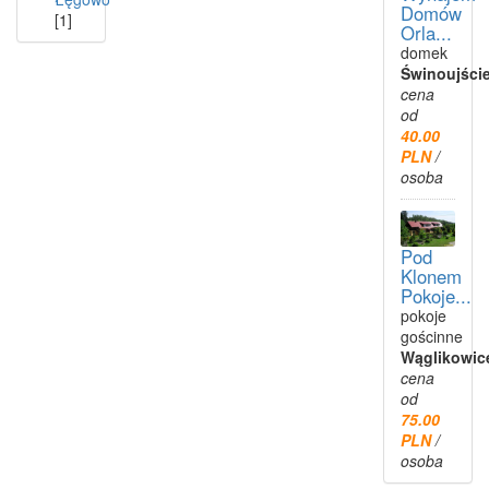
Domów
[1]
Orla...
domek
Świnoujści
cena
od
40.00
PLN
/
osoba
Pod
Klonem
Pokoje...
pokoje
gościnne
Wąglikowic
cena
od
75.00
PLN
/
osoba