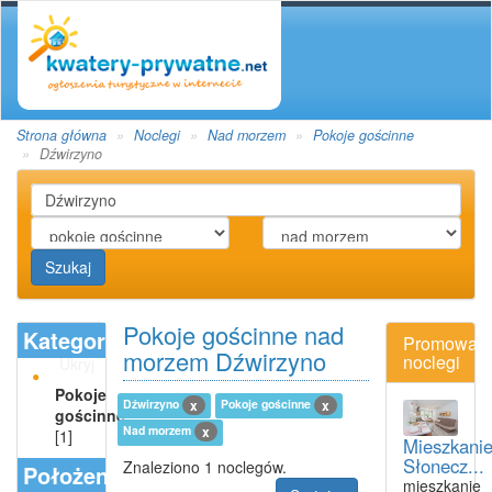
Strona główna
Noclegi
Nad morzem
Pokoje gościnne
Dźwirzyno
Szukaj
Pokoje gościnne nad
Kategoria
Promowan
morzem Dźwirzyno
noclegi
Ukryj
Pokoje
Dźwirzyno
Pokoje gościnne
x
x
gościnne
Nad morzem
x
[1]
Mieszkani
Słonecz...
Znaleziono 1 noclegów.
Położenie
mieszkanie