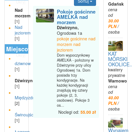
Sortuj
Ukryj
Gdańsk
cena
Nad
Pokoje gościnne
od
morzem
AMELKA nad
30.00
[1]
morzem
PLN
/
Nad
Dźwirzyno,
osoba
jeziorem
Ogrodowa 1a
[1]
pokoje gościnne nad
morzem nad
Miejscowości
jeziorem
KĄT
Ukryj
Dom wypoczynkowy
MORSKI
AMELKA - położony w
dziwnow
OKOLICE..
Dźwirzynie przy ulicy
[1]
kwatery
Ogrodowej 1a. Dom
prywatne
posiada trzy
kondygnacje. Na
Dźwirzyno
Warnowo
każdej kondygnacji
[1]
cena
znajdują się cztery
od
pokoje (2, 3,
40.00
Międzyzdroje
osobowe). Pokoje 3
PLN
/
[2]
os...
osoba
Noclegi od:
55.00 zł
Świnoujście
[1]
Wynajem
Łęgowo