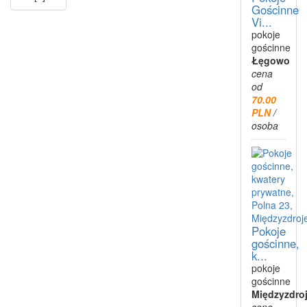
Gościnne
Vi...
pokoje
gościnne
Łęgowo
cena
od
70.00
PLN
/
osoba
Pokoje
gościnne,
k...
pokoje
gościnne
Międzyzdro
cena