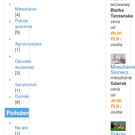
wczasowy
Mieszkanie
Białka
[4]
Tatrzańska
Pokoje
cena
gościnne
od
[5]
90.00
PLN
/
Agroturystyka
osoba
[1]
Ośrodek
Mieszkani
wczasowy
Słonecz...
[3]
mieszkanie
Gdańsk
Sanatorium
cena
[1]
od
Domek
30.00
[8]
PLN
/
Położenie
osoba
Ukryj
Na wsi
Pokoje
[1]