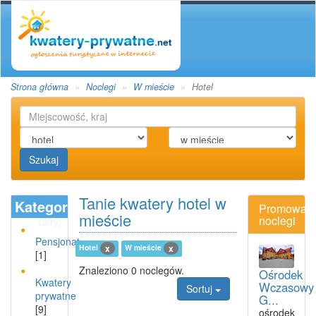
Strona główna
Noclegi
W mieście
Hotel
Szukaj
Tanie kwatery hotel w
Kategoria
Promowan
mieście
noclegi
Ukryj
Pensjonat
Hotel
W mieście
x
x
[1]
Znaleziono 0 noclegów.
Ośrodek
Kwatery
Wczasowy
Sortuj
prywatne
G...
[9]
ośrodek