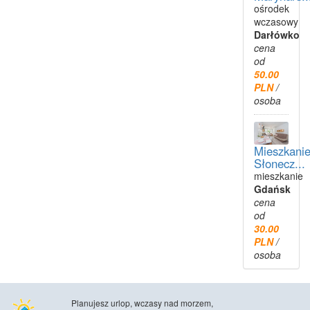
ośrodek
wczasowy
Darłówko
cena
od
50.00
PLN
/
osoba
Mieszkani
Słonecz...
mieszkanie
Gdańsk
cena
od
30.00
PLN
/
osoba
Planujesz urlop, wczasy nad morzem,