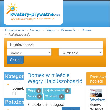
Strona główna
Noclegi
Węgry
W mieście
Domek
Hajdúszoboszló
Szukaj
Domek w mieście
Kategoria
Promowan
Węgry Hajdúszoboszló
noclegi
Ukryj
Domek
Węgry
Hajdúszoboszló
x
x
[1]
Domek
W mieście
x
x
Wycisze
Położenie
domek
Znaleziono 1 noclegów.
Ukryj
Wisełka