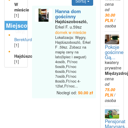
Sortuj
cena
W
od
mieście
Hanna dom
30.00
[1]
gościnny
PLN
/
Hajdúszoboszló,
Miejscowości
osoba
Erkel F. u.59sz
Ukryj
domek w mieście
Lokalizacja: Węgry,
Berekfurdo
Hajdúszoboszló, Erkel
[1]
Pokoje
F .59sz. Zobacz na
gościnne
mapię ceny na
Hajdúszoboszló
Gą...
lato(lipiec i awgust)
[1]
4osób, Ft/noc
kwatery
5osób,Ft/noc
prywatne
6osób,Ft/noc
Międzyzdro
7osób,Ft/noc
cena
8osób,Ft/noc 4-
od
12lat,Ft/noc...
75.00
Noclegi od:
50.00 zł
PLN
/
osoba
Pensjonat
Marynars..