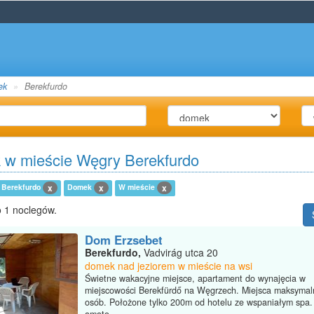
ek
Berekfurdo
w mieście Węgry Berekfurdo
Berekfurdo
Domek
W mieście
x
x
x
 1 noclegów.
Dom Erzsebet
Berekfurdo,
Vadvirág utca 20
domek nad jeziorem w mieście na wsi
Świetne wakacyjne miejsce, apartament do wynajęcia w
miejscowości Berekfürdő na Węgrzech. Miejsca maksymaln
osób. Położone tylko 200m od hotelu ze wspaniałym spa.