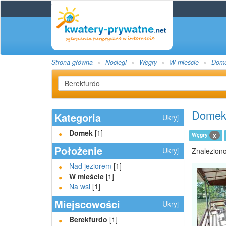
Strona główna
Noclegi
Węgry
W mieście
Dom
Domek 
Kategoria
Ukryj
Domek
[1]
Węgry
x
Położenie
Ukryj
Znaleziono
Nad jeziorem
[1]
W mieście
[1]
Na wsi
[1]
Miejscowości
Ukryj
Berekfurdo
[1]