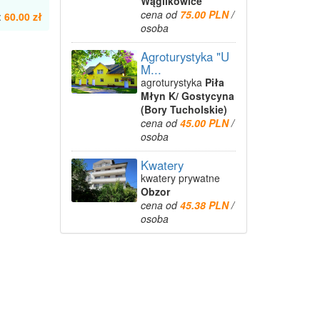
Wąglikowice
cena od
75.00 PLN
/
:
60.00 zł
osoba
Agroturystyka "U
M...
agroturystyka
Piła
Młyn K/ Gostycyna
(Bory Tucholskie)
cena od
45.00 PLN
/
osoba
Kwatery
kwatery prywatne
Obzor
cena od
45.38 PLN
/
osoba