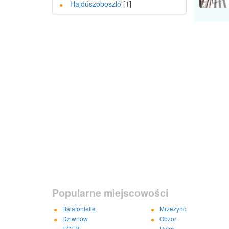
Hajdúszoboszló
[1]
Popularne miejscowości
Balatonlelle
Mrzeżyno
Dziwnów
Obzor
EGER
Rytro