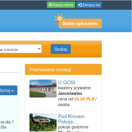
Nasza oferta
Zaloguj się
Dodaj ogłoszenie
Szukaj
Promowane noclegi
U GOSI
kwatery prywatne
Sortuj
Jarosławiec
cena od
50.00 PLN
/
osoba
Pod Klonem
Pokoje...
ie dla 7
pokoje gościnne
 Dla