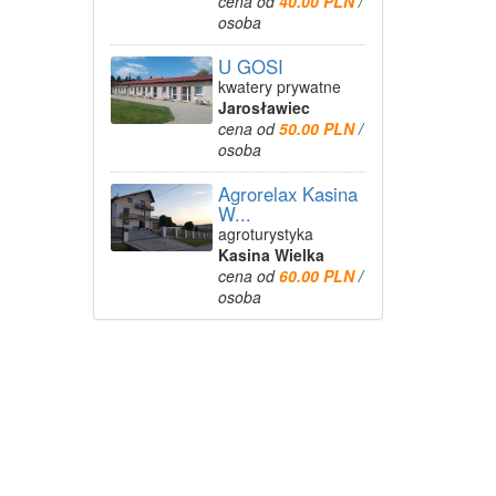
cena od
40.00 PLN
/
osoba
U GOSI
kwatery prywatne
Jarosławiec
cena od
50.00 PLN
/
osoba
Agrorelax Kasina
W...
agroturystyka
Kasina Wielka
cena od
60.00 PLN
/
osoba