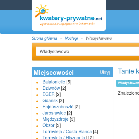
Strona główna
Noclegi
Władysławowo
Tanie 
Miejscowości
Ukryj
Balatonlelle
[5]
Władysławo
Dziwnów
[2]
Znaleziono
EGER
[2]
Gdańsk
[3]
Hajdúszoboszló
[2]
Jarosławiec
[2]
Międzyzdroje
[3]
Obzor
[3]
Torrevieja / Costa Blanca
[4]
Torrevieja / Hiszpania
[12]