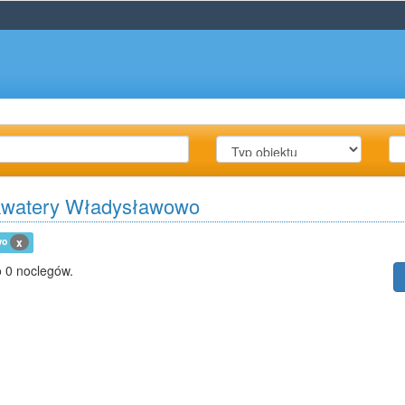
kwatery Władysławowo
wo
x
 0 noclegów.