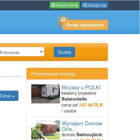
Nasza oferta
Zaloguj się
Dodaj ogłoszenie
Szukaj
Promowane noclegi
Wczasy u POLKI
kwatery prywatne
Cena
Balatonlelle
cena od
107.46 PLN
/ osoba
Wynajem Domów
Orla...
domek
Świnoujście