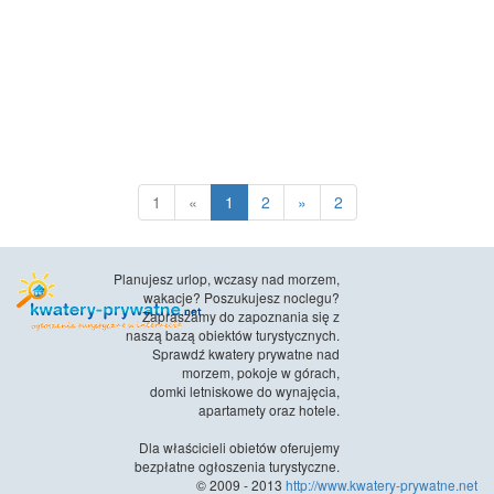
1
«
1
2
»
2
Planujesz urlop, wczasy nad morzem,
wakacje? Poszukujesz noclegu?
Zapraszamy do zapoznania się z
naszą bazą obiektów turystycznych.
Sprawdź kwatery prywatne nad
morzem, pokoje w górach,
domki letniskowe do wynajęcia,
apartamety oraz hotele.
Dla właścicieli obietów oferujemy
bezpłatne ogłoszenia turystyczne.
© 2009 - 2013
http://www.kwatery-prywatne.net