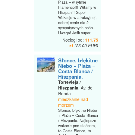
Plaża – w rytmie
Flamenco!!! Witamy w
Hiszpanii! Super
Wakacje w atrakcyjnej,
dobrej cenie dla 2
sympatycznych osób…
Uwaga! Jeśli super...
Noclegi od:
111.75
zł
(26.00 EUR)
Słonce, błękitne
Niebo + Plaża =
Costa Blanca /
Hiszpania.
Torrevieja /
Hiszpania,
Av. de
Ronda
mieszkanie nad
morzem
Słonce, błękitne Niebo
+ Plaża = Costa Blanca
/ Hiszpania. Najlepsze
wakacje pod słońcem,
to Costa Blanca, to