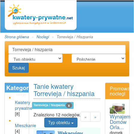
Strona główna
Noclegi
Torrevieja / Hiszpania
Szukaj
Tanie kwatery
Kategoria
Promowan
Torrevieja / hiszpania
noclegi
Ukryj
Kwatery
Torrevieja / hiszpania
x
prywatne
[8]
Znaleziono 12 noclegów.
Wynajem
«
»
Domów
Typ obiektu
Mieszkanie
Orla...
[4]
Wakacyjny
domek