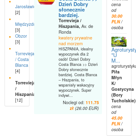
Dzień Dobry
cena
Jarosławiec
słonecznie
od
[2]
bardziej.
30.00
Torrevieja /
PLN
/
Międzyzdroje
Hiszpania,
Av. de
osoba
[3]
Ronda
Obzor
kwatery prywatne
[3]
nad morzem
Agroturyst
HISZPANIA, idealny
Torrevieja
wypoczynek dla 2
"U
/ Costa
osób! Dzień Dobry
M...
Costa Blanca >> Dzień
Blanca
agroturystyk
Dobry słonecznie
[4]
Piła
bardziej. Costa Blanca
Młyn
– Hiszpania, to
Torrevieja
K/
wspaniały wakacyjny
/
Gostycyna
wypoczynek. Super
Hiszpania
(Bory
indywi...
[12]
Tucholskie)
Noclegi od:
111.75
cena
zł
(26.00 EUR)
od
45.00
PLN
/
osoba