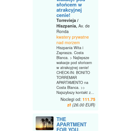
słońcem w
atrakcyjnej
cenie!
Torrevieja /
Hiszpania,
Av. de
Ronda
kwatery prywatne
nad morzem
Hiszpania Wita i
Zaprasza. Costa
Blanca. > Najlepsze
wakacje pod słońcem
w atrakcyjnej cenie!
CHECK-IN: BONITO
TORREMAR
APARTAMENTO na
Costa Blanca. >>
Najszybszy kontakt z...
Noclegi od:
111.75
zł
(26.00 EUR)
THE
APARTMENT
FOR YOU,