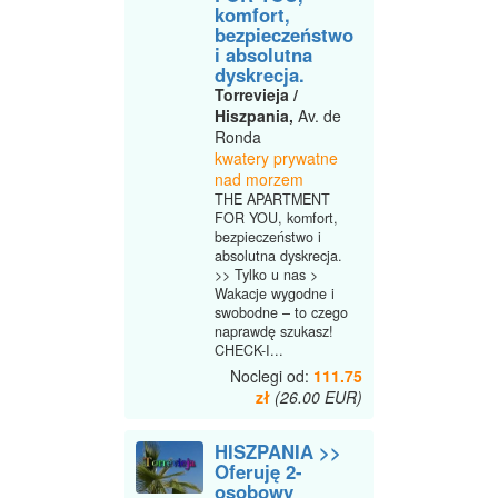
komfort,
bezpieczeństwo
i absolutna
dyskrecja.
Torrevieja /
Hiszpania,
Av. de
Ronda
kwatery prywatne
nad morzem
THE APARTMENT
FOR YOU, komfort,
bezpieczeństwo i
absolutna dyskrecja.
>> Tylko u nas >
Wakacje wygodne i
swobodne – to czego
naprawdę szukasz!
CHECK-I...
Noclegi od:
111.75
zł
(26.00 EUR)
HISZPANIA >>
Oferuję 2-
osobowy