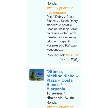
Ronda
kwatery prywatne
nad morzem
Dzień Dobry z Costa
Blanca >> Dzień Dobry
słonecznie bardziej.
Czas na wakacje, czas
na relaks – oferujemy
Państwu indywidualny
urlop w Hiszpanii.
Poszukujecie Państwo
wygodneg...
Noclegi od:
85.96 zł
(20.00 EUR)
*Słonce,
błękitne Niebo +
Plaża = Costa
Blanca /
Hiszpania.
Torrevieja /
Hiszpania,
Av. de
Ronda
kwatery prywatne