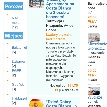
Apartament na
Świnoujści
Położenie
Costa Blanca
cena
Ukryj
dla 2 osób z
od
basenem!
40.00
Nad
Torrevieja /
PLN
/
morzem
Hiszpania,
Av. de
osoba
[12]
Ronda
Miejscowości
kwatery prywatne
nad morzem
Ukryj
Mieszkani
Oferujemy wygodny
Balatonlelle
Słonecz...
nocleg z lokalizacją w
Torrevieja przy plaży
[5]
mieszkanie
>> La Mata Beach. To
Gdańsk
miłe wakacyjne
Dziwnów
cena
mieszkanie dla
[2]
od
niepalących.
30.00
EGER
Mieszkanie z kuchnią,
PLN
/
[2]
łazienką + wygodne
osoba
dwuosobowe...
Gdańsk
Noclegi od:
111.75
[3]
zł
(26.00 EUR)
Wycisze
Hajdúszoboszló
*Dzień Dobry
domek
[2]
Costa Blanca >>
Wisełka