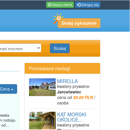
Nasza oferta
Zaloguj się
Dodaj ogłoszenie
Szukaj
Promowane noclegi
MIRELLA
kwatery prywatne
Cena
Jarosławiec
cena od
50.00 PLN
/
osoba
KĄT MORSKI
zewska
OKOLICE...
m rodzaju
kwatery prywatne
 od...