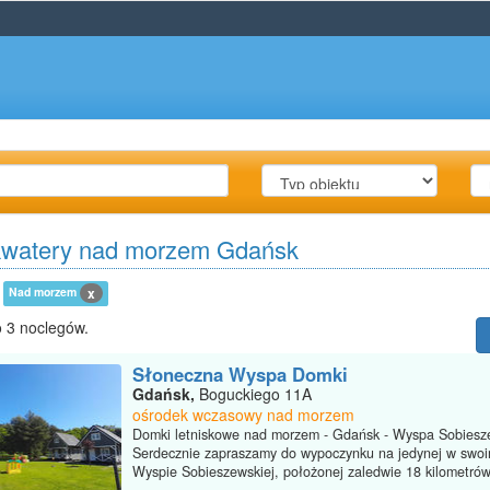
kwatery nad morzem Gdańsk
Nad morzem
x
 3 noclegów.
Słoneczna Wyspa Domki
Gdańsk,
Boguckiego 11A
ośrodek wczasowy nad morzem
Domki letniskowe nad morzem - Gdańsk - Wyspa Sobies
Serdecznie zapraszamy do wypoczynku na jedynej w swoi
Wyspie Sobieszewskiej, położonej zaledwie 18 kilometrów