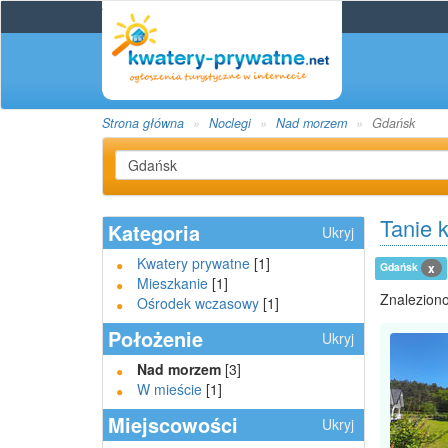
Strona główna
Noclegi
Nad morzem
Gdańsk
Tanie 
Kategoria
Ukryj
Kwatery prywatne
[1]
Gdańsk
x
Mieszkanie
[1]
Znaleziono
Ośrodek wczasowy
[1]
Położenie
Ukryj
Nad morzem
[3]
W mieście
[1]
Miejscowości
Ukryj