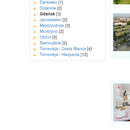
Darłówko
[1]
Dziwnów
[2]
Gdańsk
[3]
Jarosławiec
[2]
Międzyzdroje
[3]
Mrzeżyno
[2]
Obzor
[3]
Świnoujście
[2]
Torrevieja / Costa Blanca
[4]
Torrevieja / Hiszpania
[12]