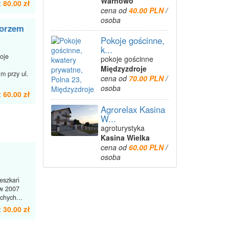
Warnowo
:
80.00 zł
cena od
40.00 PLN
/
osoba
morzem
Pokoje gościnne,
k...
oje
pokoje gościnne
Międzyzdroje
m przy ul.
cena od
70.00 PLN
/
osoba
:
60.00 zł
Agrorelax Kasina
W...
agroturystyka
Kasina Wielka
cena od
60.00 PLN
/
osoba
ieszkań
w 2007
chych...
:
30.00 zł