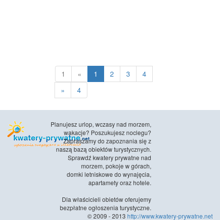
1
«
1
2
3
4
»
4
Planujesz urlop, wczasy nad morzem,
wakacje? Poszukujesz noclegu?
Zapraszamy do zapoznania się z
naszą bazą obiektów turystycznych.
Sprawdź kwatery prywatne nad
morzem, pokoje w górach,
domki letniskowe do wynajęcia,
apartamety oraz hotele.
Dla właścicieli obietów oferujemy
bezpłatne ogłoszenia turystyczne.
© 2009 - 2013
http://www.kwatery-prywatne.net