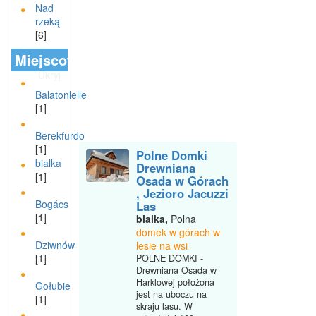
Nad
rzeką
[6]
Miejscowości
Ukryj
Balatonlelle
[1]
Berekfurdo
[1]
Polne Domki
bialka
Drewniana
[1]
Osada w Górach
, Jezioro Jacuzzi
Bogács
Las
[1]
bialka,
Polna
domek w górach w
Dziwnów
lesie na wsi
[1]
POLNE DOMKI -
Drewniana Osada w
Harklowej położona
Gołubie
jest na uboczu na
[1]
skraju lasu. W