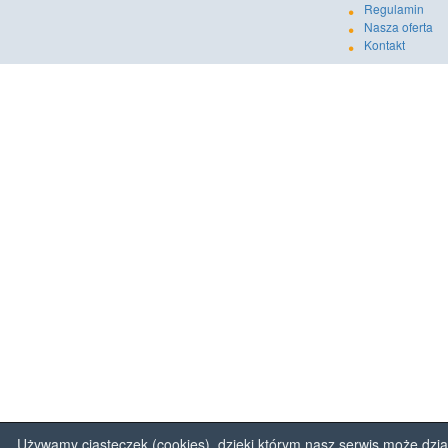
Regulamin
Nasza oferta
Kontakt
Używamy ciasteczek (cookies), dzięki którym nasz serwis może dzia