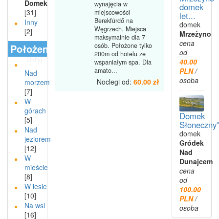
Domek
wynajęcia w
domek
[31]
miejscowości
let...
Berekfürdő na
Inny
domek
Węgrzech. Miejsca
[2]
Mrzeżyno
maksymalnie dla 7
cena
osób. Położone tylko
Położenie
od
200m od hotelu ze
Ukryj
40.00
wspaniałym spa. Dla
PLN
/
amato...
Nad
osoba
Noclegi od:
60.00 zł
morzem
[7]
W
górach
Domek
[5]
Słoneczny*
Nad
domek
jeziorem
Gródek
[12]
Nad
W
Dunajcem
mieście
cena
[8]
od
W lesie
100.00
[10]
PLN
/
Na wsi
osoba
[16]