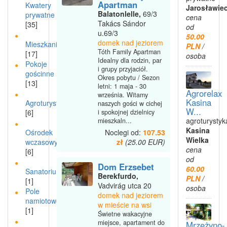
Apartman
Kwatery
Jarosławie
Balatonlelle,
69/3
prywatne
cena
Takács Sándor
[35]
od
u.69/3
50.00
domek nad jeziorem
Mieszkanie
PLN
/
Tóth Family Apartman
[17]
osoba
Idealny dla rodzin, par
Pokoje
i grupy przyjaciół.
gościnne
Okres pobytu / Sezon
[13]
letni: 1 maja - 30
Agrorelax
września. Witamy
Kasina
Agroturystyka
naszych gości w cichej
W...
[6]
i spokojnej dzielnicy
agroturystyk
mieszkaln...
Kasina
Ośrodek
Noclegi od:
107.53
Wielka
wczasowy
zł
(25.00 EUR)
cena
[6]
od
Dom Erzsebet
60.00
Sanatorium
Berekfurdo,
PLN
/
[1]
Vadvirág utca 20
osoba
Pole
domek nad jeziorem
namiotowe
w mieście na wsi
[1]
Świetne wakacyjne
miejsce, apartament do
Mrzeżyno-