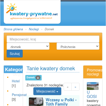
Strona główna
Noclegi
Domek
Szukaj
Tanie kwatery domek
Kategoria
Promowan
noclegi
Ukryj
Domek
x
Hotel
Znaleziono 31 noclegów.
[1]
«
»
Miejscowość
U
Pensjonat
GOSI
[3]
Wczasy u Polki -
kwatery
Tóth Family
prywatne