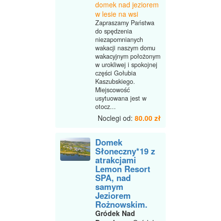
domek nad jeziorem
w lesie na wsi
Zapraszamy Państwa
do spędzenia
niezapomnianych
wakacji naszym domu
wakacyjnym położonym
w urokliwej i spokojnej
części Gołubia
Kaszubskiego.
Miejscowość
usytuowana jest w
otocz...
Noclegi od:
80.00 zł
Domek
Słoneczny*19 z
atrakcjami
Lemon Resort
SPA, nad
samym
Jeziorem
Rożnowskim.
Gródek Nad