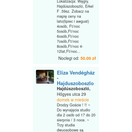
Lokalizacja: Węgry,
Hajdúszoboszló, Erkel
F .59sz. Zobacz na
mapię ceny na
lato(lipiec i awgust)
4osób, Ft/noc
5osób,Ft/noc
6osób,Ft/noc
7osób,Ft/noc
8osób,Ft/noc 4-
12lat,Ft/noc...
Noclegi od:
50.00 zł
Eliza Vendégház
-
Hajduszoboszlo
Hajdúszoboszló,
Hőgyes utca 29
domek w mieście
Drodzy Goście ! !! ~
Do wynajęcia studio
dla 2 osób od 17 do 20
sierpnia / 3 noce. ~
Trzy studia
dwuosobowe są