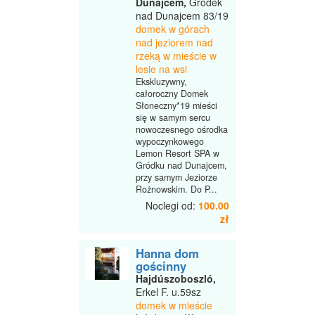
Dunajcem,
Gródek
nad Dunajcem 83/19
domek w górach
nad jeziorem nad
rzeką w mieście w
lesie na wsi
Ekskluzywny,
całoroczny Domek
Słoneczny*19 mieści
się w samym sercu
nowoczesnego ośrodka
wypoczynkowego
Lemon Resort SPA w
Gródku nad Dunajcem,
przy samym Jeziorze
Rożnowskim. Do P...
Noclegi od:
100.00
zł
Hanna dom
gościnny
Hajdúszoboszló,
Erkel F. u.59sz
domek w mieście