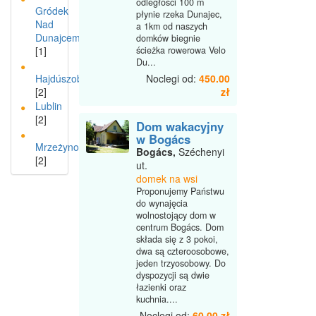
odległości 100 m
Gródek
płynie rzeka Dunajec,
Nad
a 1km od naszych
Dunajcem
domków biegnie
[1]
ścieżka rowerowa Velo
Du...
Hajdúszoboszló
Noclegi od:
450.00
[2]
zł
Lublin
[2]
Dom wakacyjny
w Bogács
Mrzeżyno
Bogács,
Széchenyi
[2]
ut.
domek na wsi
Proponujemy Państwu
do wynajęcia
wolnostojący dom w
centrum Bogács. Dom
składa się z 3 pokoi,
dwa są czteroosobowe,
jeden trzyosobowy. Do
dyspozycji są dwie
łazienki oraz
kuchnia....
Noclegi od:
60.00 zł