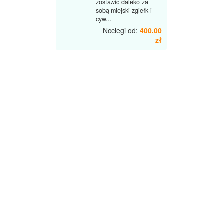
zostawić daleko za
sobą miejski zgiełk i
cyw...
Noclegi od:
400.00
zł