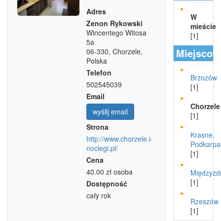
Ukryj
Adres
W
Zenon Rykowski
mieście
Wincentego Witosa
[1]
5a
Miejscow
06-330, Chorzele,
Polska
Ukryj
Telefon
Brzozów
502545039
[1]
Email
Chorzele
wyślij email
[1]
Strona
Krasne,
http://www.chorzele.i-
Podkarpa
noclegi.pl/
[1]
Cena
40.00 zł
osoba
Międzyzd
[1]
Dostępność
cały rok
Rzeszów
[1]