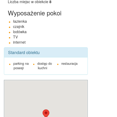
Liczba miejsc w obiekcie
8
Wyposażenie pokoi
łazienka
czajnik
lodówka
TV
internet
Standard obiektu
parking na
dostęp do
restauracja
posesji
kuchni