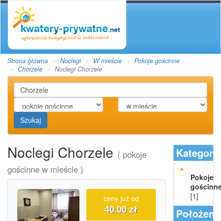
Strona główna
Noclegi
W mieście
Pokoje gościnne
Chorzele
Noclegi Chorzele
Szukaj
Noclegi Chorzele
Kategori
( pokoje
Ukryj
gościnne w mieście )
Pokoje
gościnn
[1]
ceny już od
40.00 zł
Położeni