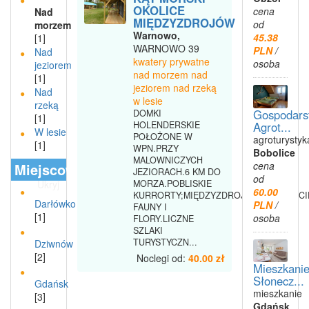
OKOLICE
cena
Nad
MIĘDZYZDROJÓW
od
morzem
Warnowo,
45.38
[1]
WARNOWO 39
PLN
/
Nad
kwatery prywatne
osoba
jeziorem
nad morzem nad
[1]
jeziorem nad rzeką
Nad
w lesie
rzeką
Gospodars
DOMKI
[1]
Agrot...
HOLENDERSKIE
W lesie
POŁOŻONE W
agroturystyk
[1]
WPN.PRZY
Bobolice
MALOWNICZYCH
cena
Miejscowości
JEZIORACH.6 KM DO
od
Ukryj
MORZA.POBLISKIE
60.00
KURRORTY;MIĘDZYZDROJE,ŚWINOUJŚC
Darłówko
PLN
/
FAUNY I
[1]
osoba
FLORY.LICZNE
SZLAKI
TURYSTYCZN...
Dziwnów
[2]
Noclegi od:
40.00 zł
Mieszkani
Słonecz...
Gdańsk
mieszkanie
[3]
Gdańsk