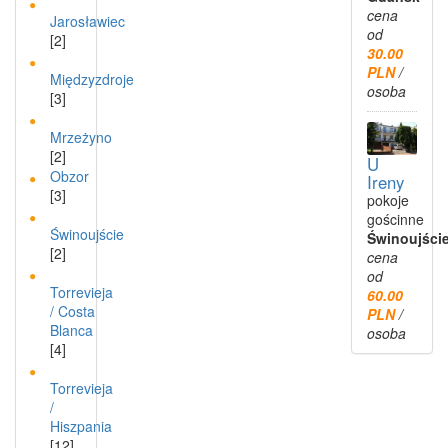
cena
Jarosławiec
od
[2]
30.00
PLN
/
Międzyzdroje
osoba
[3]
Mrzeżyno
[2]
U
Obzor
Ireny
[3]
pokoje
gościnne
Świnoujście
Świnoujści
[2]
cena
od
Torrevieja
60.00
/ Costa
PLN
/
Blanca
osoba
[4]
Torrevieja
/
Hiszpania
[12]