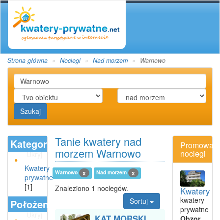
Strona główna
Noclegi
Nad morzem
Warnowo
Szukaj
Tanie kwatery nad
Kategoria
Promowan
morzem Warnowo
noclegi
Ukryj
Kwatery
Warnowo
Nad morzem
x
x
prywatne
[1]
Znaleziono 1 noclegów.
Kwatery
kwatery
Sortuj
Położenie
prywatne
Ukryj
KĄT MORSKI
Obzor