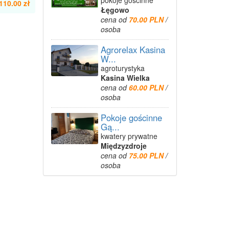
pokoje gościnne
110.00 zł
Łęgowo
cena od
70.00 PLN
/
osoba
Agrorelax Kasina
W...
agroturystyka
Kasina Wielka
cena od
60.00 PLN
/
osoba
Pokoje gościnne
Gą...
kwatery prywatne
Międzyzdroje
cena od
75.00 PLN
/
osoba