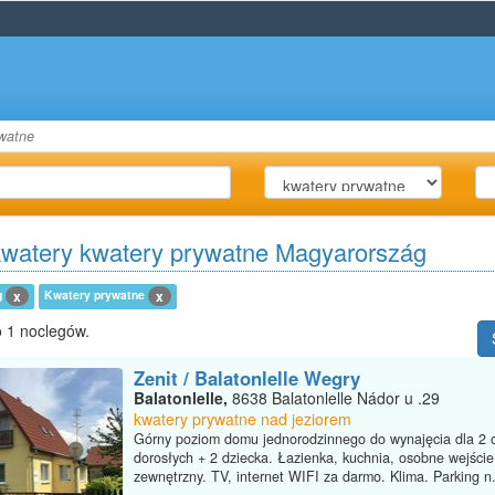
watne
kwatery kwatery prywatne Magyarország
g
Kwatery prywatne
x
x
 1 noclegów.
Zenit / Balatonlelle Wegry
Balatonlelle,
8638 Balatonlelle Nádor u .29
kwatery prywatne nad jeziorem
Górny poziom domu jednorodzinnego do wynajęcia dla 2 
dorosłych + 2 dziecka. Łazienka, kuchnia, osobne wejście
zewnętrzny. TV, internet WIFI za darmo. Klima. Parking n.