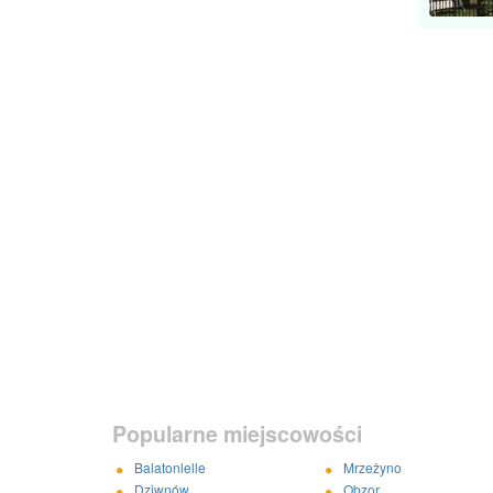
Popularne miejscowości
Balatonlelle
Mrzeżyno
Dziwnów
Obzor