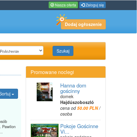
Nasza oferta
Zaloguj się
Dodaj ogłoszenie
Szukaj
Promowane noclegi
Hanna dom
gościnny
Sortuj
domek
Hajdúszoboszló
cena od
50.00 PLN
/
osoba
osób
Pokoje Gościnne
. Pawilon
Vi...
..