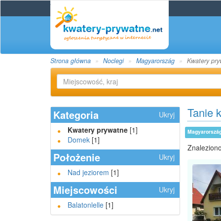
Strona główna
Noclegi
Magyarország
Kwatery pry
Tanie 
Kategoria
Ukryj
Kwatery prywatne
[1]
Magyarorszá
Domek
[1]
Znaleziono
Położenie
Ukryj
Nad jeziorem
[1]
Miejscowości
Ukryj
Balatonlelle
[1]