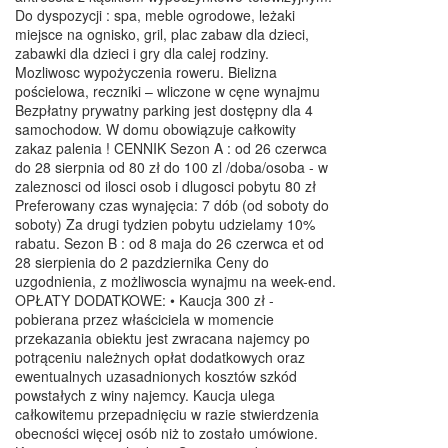
Do dyspozycji : spa, meble ogrodowe, leżaki
miejsce na ognisko, gril, plac zabaw dla dzieci,
zabawki dla dzieci i gry dla calej rodziny.
Mozliwosc wypożyczenia roweru. Bielizna
pościelowa, reczniki – wliczone w cęne wynajmu
Bezpłatny prywatny parking jest dostępny dla 4
samochodow. W domu obowiązuje całkowity
zakaz palenia ! CENNIK Sezon A : od 26 czerwca
do 28 sierpnia od 80 zł do 100 zl /doba/osoba - w
zaleznosci od ilosci osob i dlugosci pobytu 80 zł
Preferowany czas wynajęcia: 7 dób (od soboty do
soboty) Za drugi tydzien pobytu udzielamy 10%
rabatu. Sezon B : od 8 maja do 26 czerwca et od
28 sierpienia do 2 pazdziernika Ceny do
uzgodnienia, z możliwoscia wynajmu na week-end.
OPŁATY DODATKOWE: • Kaucja 300 zł -
pobierana przez właściciela w momencie
przekazania obiektu jest zwracana najemcy po
potrąceniu należnych opłat dodatkowych oraz
ewentualnych uzasadnionych kosztów szkód
powstałych z winy najemcy. Kaucja ulega
całkowitemu przepadnięciu w razie stwierdzenia
obecności więcej osób niż to zostało umówione.