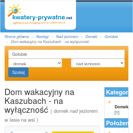
Strona główna
Noclegi
Nad jeziorem
Domek
Gołubie
Dom wakacyjny na Kaszubach - na wyłączność
Szukaj
Dom wakacyjny na
Kategori
Kaszubach - na
Ukryj
wyłączność
Domek
( domek nad jeziorem
[1]
w lesie na wsi )
Położeni
Ukryj