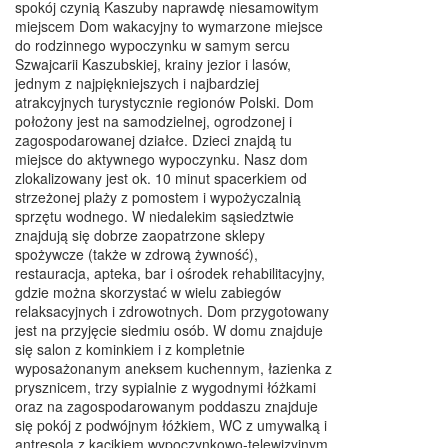
spokój czynią Kaszuby naprawdę niesamowitym
miejscem Dom wakacyjny to wymarzone miejsce
do rodzinnego wypoczynku w samym sercu
Szwajcarii Kaszubskiej, krainy jezior i lasów,
jednym z najpiękniejszych i najbardziej
atrakcyjnych turystycznie regionów Polski. Dom
położony jest na samodzielnej, ogrodzonej i
zagospodarowanej działce. Dzieci znajdą tu
miejsce do aktywnego wypoczynku. Nasz dom
zlokalizowany jest ok. 10 minut spacerkiem od
strzeżonej plaży z pomostem i wypożyczalnią
sprzętu wodnego. W niedalekim sąsiedztwie
znajdują się dobrze zaopatrzone sklepy
spożywcze (także w zdrową żywność),
restauracja, apteka, bar i ośrodek rehabilitacyjny,
gdzie można skorzystać w wielu zabiegów
relaksacyjnych i zdrowotnych. Dom przygotowany
jest na przyjęcie siedmiu osób. W domu znajduje
się salon z kominkiem i z kompletnie
wyposażonanym aneksem kuchennym, łazienka z
prysznicem, trzy sypialnie z wygodnymi łóżkami
oraz na zagospodarowanym poddaszu znajduje
się pokój z podwójnym łóżkiem, WC z umywalką i
antresola z kącikiem wypoczynkowo-telewizyjnym.