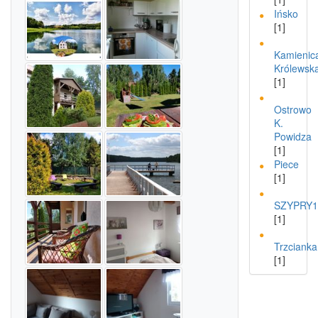
Ińsko
[1]
Kamienic
Królewsk
[1]
Ostrowo
K.
Powidza
[1]
Piece
[1]
SZYPRY1
[1]
Trzcianka
[1]