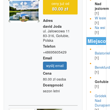
ceny już od
Nad
80.00 zł
jeziorem
[1]
W lesie
Adres
[1]
david Joda
Na wsi
ul. Jałowcowa 11
[1]
83-316, Gołubie,
Miejscow
Polska
Telefon
Ukryj
+48695605429
Balatonlel
[1]
Email
wyślij email
Berekfur
[1]
Cena
80.00 zł
osoba
Gołubie
Dostępność
[1]
sezon letni
Gródek
Nad
Dunajce
[1]